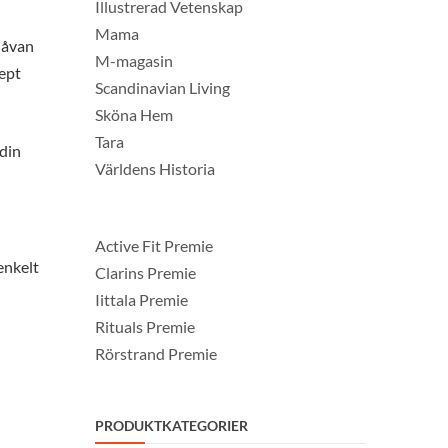
Illustrerad Vetenskap
Mama
Gåvan
M-magasin
cept
Scandinavian Living
Sköna Hem
Tara
din
Världens Historia
Active Fit Premie
enkelt
Clarins Premie
Iittala Premie
Rituals Premie
Rörstrand Premie
PRODUKTKATEGORIER