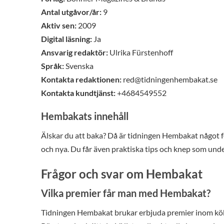
Antal utgåvor/år:
9
Aktiv sen:
2009
Digital läsning:
Ja
Ansvarig redaktör:
Ulrika Fürstenhoff
Språk:
Svenska
Kontakta redaktionen:
red@tidningenhembakat.se
Kontakta kundtjänst:
+4684549552
Hembakats innehåll
Älskar du att baka? Då är tidningen Hembakat något f
och nya. Du får även praktiska tips och knep som unde
Frågor och svar om Hembakat
Vilka premier får man med Hembakat?
Tidningen Hembakat brukar erbjuda premier inom kök