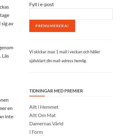
Fyll i e-post
yckas
rtage
 sig av
a genom
Vi skickar max 1 mail i veckan och håller
. Läs
självklart din mail-adress hemlig.
TIDNINGAR MED PREMIER
ionen
Allt i Hemmet
mmer en
Allt Om Mat
an inte
Damernas Värld
I Form