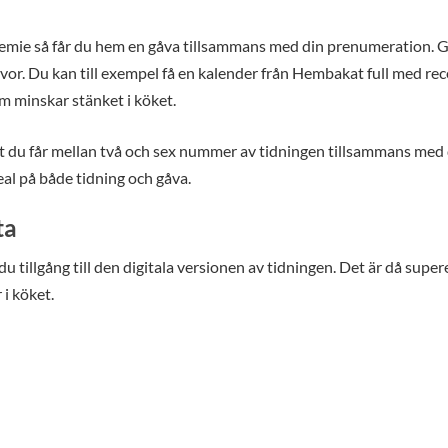
remie så får du hem en gåva tillsammans med din prenumeration. 
åvor. Du kan till exempel få en kalender från Hembakat full med re
om minskar stänket i köket.
 du får mellan två och sex nummer av tidningen tillsammans med 
eal på både tidning och gåva.
ta
tillgång till den digitala versionen av tidningen. Det är då super
 i köket.