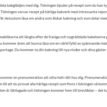
 dela bakglädjen med dig. Tidningen bjuder på recept som du kan l
te. Tidningen varvar recept på härliga bakverk med intressanta repo
år dessutom läsa om andra som älskar bakning och som delar med
 smaklökarna att längta efter de frasiga och nygräddade bakelsern
 du kommer även att kunna läsa om en värld fylld av spännande mat
ortage. Du kommer ta din bakning till nya nivåer och dina gäster
så kommer en prenumeration att sitta helt rätt hos dig. Prenumerat
m till att du provat alla härliga recept som finns i tidningen så ko
ten är lättlagade och tidningen kommer hem till brevlådan – det k