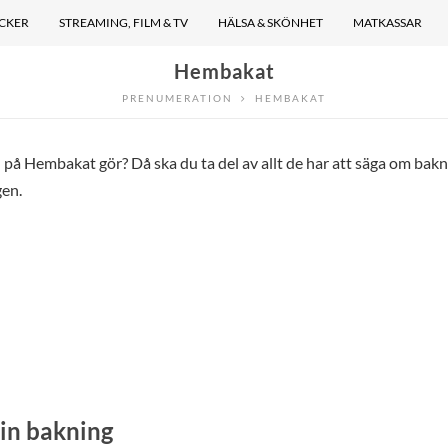
ÖCKER
STREAMING, FILM & TV
HÄLSA & SKÖNHET
MATKASSAR
Hembakat
PRENUMERATION
HEMBAKAT
å Hembakat gör? Då ska du ta del av allt de har att säga om bakn
gen.
din bakning