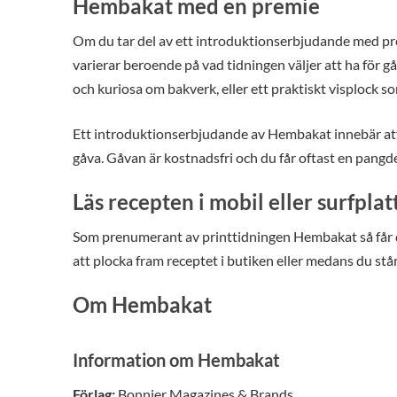
Hembakat med en premie
Om du tar del av ett introduktionserbjudande med p
varierar beroende på vad tidningen väljer att ha för g
och kuriosa om bakverk, eller ett praktiskt visplock s
Ett introduktionserbjudande av Hembakat innebär att
gåva. Gåvan är kostnadsfri och du får oftast en pangd
Läs recepten i mobil eller surfplat
Som prenumerant av printtidningen Hembakat så får du 
att plocka fram receptet i butiken eller medans du står
Om Hembakat
Information om Hembakat
Förlag:
Bonnier Magazines & Brands