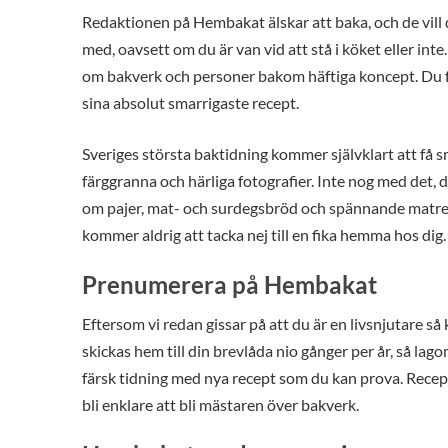
Redaktionen på Hembakat älskar att baka, och de vill
med, oavsett om du är van vid att stå i köket eller in
om bakverk och personer bakom häftiga koncept. Du f
sina absolut smarrigaste recept.
Sveriges största baktidning kommer självklart att få
färggranna och härliga fotografier. Inte nog med det,
om pajer, mat- och surdegsbröd och spännande matrep
kommer aldrig att tacka nej till en fika hemma hos dig.
Prenumerera på Hembakat
Eftersom vi redan gissar på att du är en livsnjutare 
skickas hem till din brevlåda nio gånger per år, så lago
färsk tidning med nya recept som du kan prova. Recep
bli enklare att bli mästaren över bakverk.