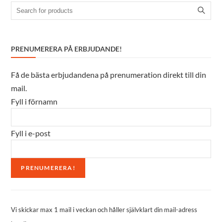
Search
for:
PRENUMERERA PÅ ERBJUDANDE!
Få de bästa erbjudandena på prenumeration direkt till din
mail.
Fyll i förnamn
Fyll i e-post
Vi skickar max 1 mail i veckan och håller självklart din mail-adress