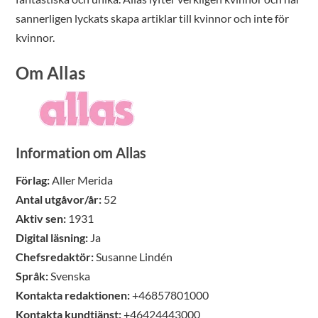
sannerligen lyckats skapa artiklar till kvinnor och inte för
kvinnor.
Om Allas
Information om Allas
Förlag:
Aller Merida
Antal utgåvor/år:
52
Aktiv sen:
1931
Digital läsning:
Ja
Chefsredaktör:
Susanne Lindén
Språk:
Svenska
Kontakta redaktionen:
+46857801000
Kontakta kundtjänst:
+46424443000