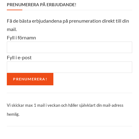
PRENUMERERA PÅ ERBJUDANDE!
Få de bästa erbjudandena på prenumeration direkt till din
mail.
Fyll i förnamn
Fyll i e-post
Vi skickar max 1 mail i veckan och håller självklart din mail-adress
hemlig.