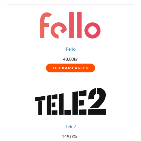
Fello
48,00
kr
TILL KAMPANJEN
Tele2
149,00
kr