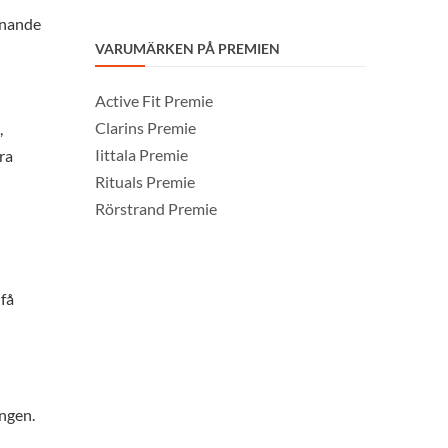
nnande
VARUMÄRKEN PÅ PREMIEN
Active Fit Premie
Clarins Premie
,
Iittala Premie
ra
Rituals Premie
Rörstrand Premie
 få
ingen.