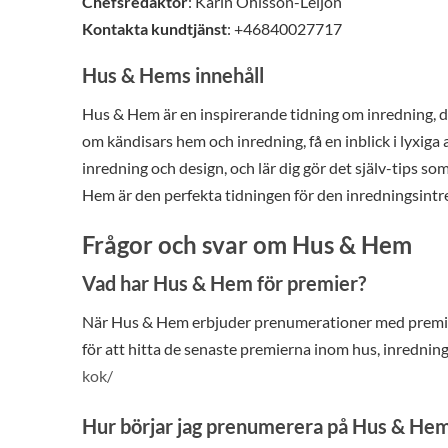
Chefsredaktör
: Karin Ohlsson-Leijon
Kontakta kundtjänst
: +46840027717
Hus & Hems innehåll
Hus & Hem är en inspirerande tidning om inredning, 
om kändisars hem och inredning, få en inblick i lyxig
inredning och design, och lär dig gör det själv-tips s
Hem är den perfekta tidningen för den inredningsintr
Frågor och svar om Hus & Hem
Vad har Hus & Hem för premier?
När Hus & Hem erbjuder prenumerationer med premier 
för att hitta de senaste premierna inom hus, inrednin
kok/
Hur börjar jag prenumerera på Hus & He