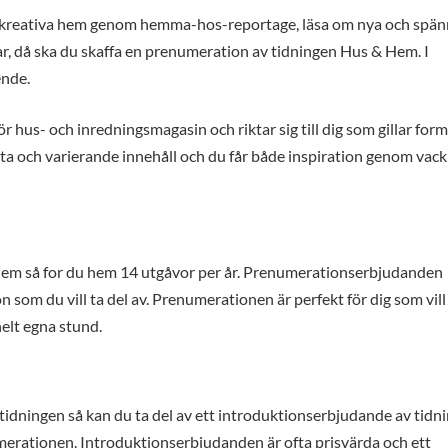
 och kreativa hem genom hemma-hos-reportage, läsa om nya och spä
ilar, då ska du skaffa en prenumeration av tidningen Hus & Hem. I
ende.
 hus- och inredningsmagasin och riktar sig till dig som gillar form
ta och varierande innehåll och du får både inspiration genom vack
Hem så for du hem 14 utgåvor per år. Prenumerationserbjudanden
n som du vill ta del av. Prenumerationen är perfekt för dig som vill
helt egna stund.
 tidningen så kan du ta del av ett introduktionserbjudande av tidn
erationen. Introduktionserbjudanden är ofta prisvärda och ett