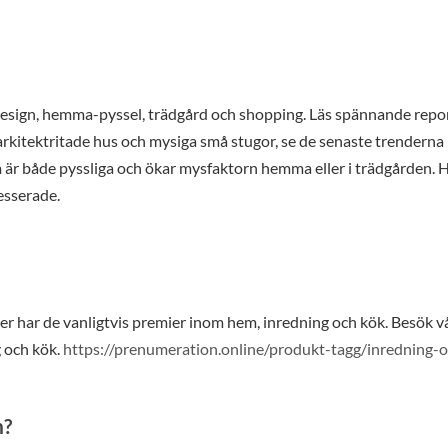
design, hemma-pyssel, trädgård och shopping. Läs spännande repo
a arkitektritade hus och mysiga små stugor, se de senaste trendern
om är både pyssliga och ökar mysfaktorn hemma eller i trädgården. 
esserade.
har de vanligtvis premier inom hem, inredning och kök. Besök vå
g och kök.
https://prenumeration.online/produkt-tagg/inredning-
m?