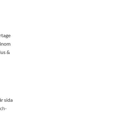
rtage
a inom
Hus &
r sida
och-