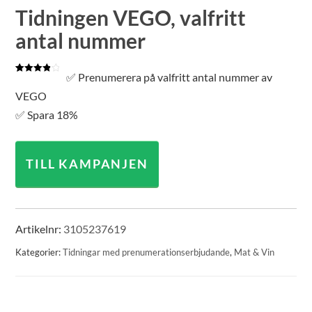
Tidningen VEGO, valfritt
antal nummer
✅ Prenumerera på valfritt antal nummer av
Betygsatt
1
4.00
av 5
VEGO
baserat
på
✅ Spara 18%
kundrecension
TILL KAMPANJEN
Artikelnr:
3105237619
Kategorier:
Tidningar med prenumerationserbjudande
,
Mat & Vin