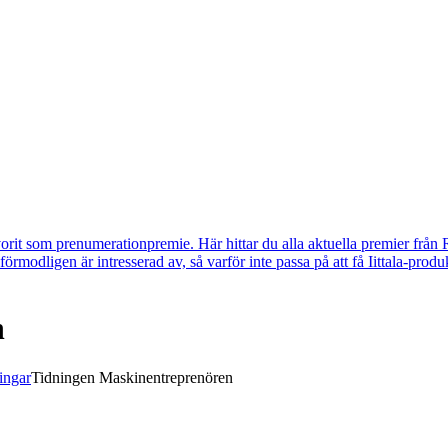
vorit som prenumerationpremie. Här hittar du alla aktuella premier från 
u förmodligen är intresserad av, så varför inte passa på att få Iittala-p
n
ingar
Tidningen Maskinentreprenören