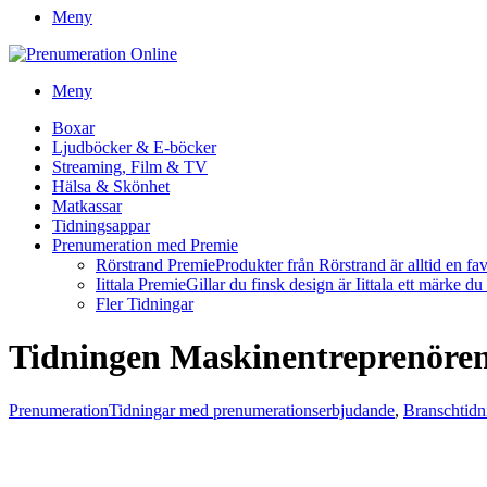
Meny
Meny
Boxar
Ljudböcker & E-böcker
Streaming, Film & TV
Hälsa & Skönhet
Matkassar
Tidningsappar
Prenumeration med Premie
Rörstrand Premie
Produkter från Rörstrand är alltid en fa
Iittala Premie
Gillar du finsk design är Iittala ett märke d
Fler Tidningar
Tidningen Maskinentreprenöre
Prenumeration
Tidningar med prenumerationserbjudande
,
Branschtidn