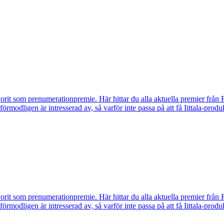
vorit som prenumerationpremie. Här hittar du alla aktuella premier från 
u förmodligen är intresserad av, så varför inte passa på att få Iittala-p
vorit som prenumerationpremie. Här hittar du alla aktuella premier från 
u förmodligen är intresserad av, så varför inte passa på att få Iittala-p