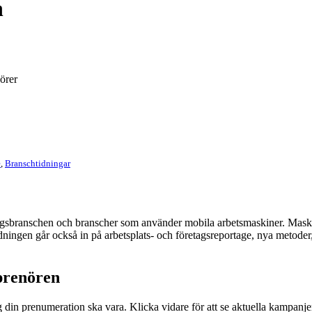
n
örer
e
,
Branschtidningar
sbranschen och branscher som använder mobila arbetsmaskiner. Maskin
ningen går också in på arbetsplats- och företagsreportage, nya metode
prenören
din prenumeration ska vara. Klicka vidare för att se aktuella kampanje