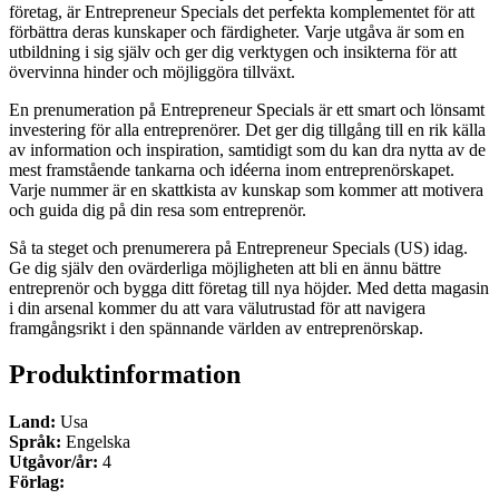
företag, är Entrepreneur Specials det perfekta komplementet för att
förbättra deras kunskaper och färdigheter. Varje utgåva är som en
utbildning i sig själv och ger dig verktygen och insikterna för att
övervinna hinder och möjliggöra tillväxt.
En prenumeration på Entrepreneur Specials är ett smart och lönsamt
investering för alla entreprenörer. Det ger dig tillgång till en rik källa
av information och inspiration, samtidigt som du kan dra nytta av de
mest framstående tankarna och idéerna inom entreprenörskapet.
Varje nummer är en skattkista av kunskap som kommer att motivera
och guida dig på din resa som entreprenör.
Så ta steget och prenumerera på Entrepreneur Specials (US) idag.
Ge dig själv den ovärderliga möjligheten att bli en ännu bättre
entreprenör och bygga ditt företag till nya höjder. Med detta magasin
i din arsenal kommer du att vara välutrustad för att navigera
framgångsrikt i den spännande världen av entreprenörskap.
Produktinformation
Land:
Usa
Språk:
Engelska
Utgåvor/år:
4
Förlag: