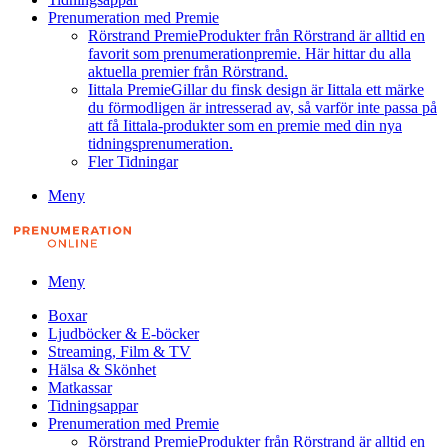
Prenumeration med Premie
Rörstrand Premie
Produkter från Rörstrand är alltid en
favorit som prenumerationpremie. Här hittar du alla
aktuella premier från Rörstrand.
Iittala Premie
Gillar du finsk design är Iittala ett märke
du förmodligen är intresserad av, så varför inte passa på
att få Iittala-produkter som en premie med din nya
tidningsprenumeration.
Fler Tidningar
Meny
Meny
Boxar
Ljudböcker & E-böcker
Streaming, Film & TV
Hälsa & Skönhet
Matkassar
Tidningsappar
Prenumeration med Premie
Rörstrand Premie
Produkter från Rörstrand är alltid en