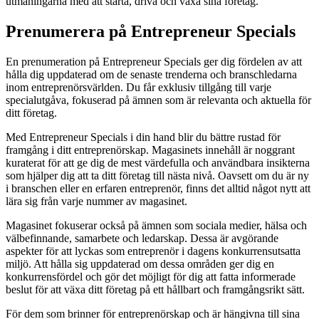
utmaningarna med att starta, driva och växa sina företag.
Prenumerera på Entrepreneur Specials
En prenumeration på Entrepreneur Specials ger dig fördelen av att
hålla dig uppdaterad om de senaste trenderna och branschledarna
inom entreprenörsvärlden. Du får exklusiv tillgång till varje
specialutgåva, fokuserad på ämnen som är relevanta och aktuella för
ditt företag.
Med Entrepreneur Specials i din hand blir du bättre rustad för
framgång i ditt entreprenörskap. Magasinets innehåll är noggrant
kuraterat för att ge dig de mest värdefulla och användbara insikterna
som hjälper dig att ta ditt företag till nästa nivå. Oavsett om du är ny
i branschen eller en erfaren entreprenör, finns det alltid något nytt att
lära sig från varje nummer av magasinet.
Magasinet fokuserar också på ämnen som sociala medier, hälsa och
välbefinnande, samarbete och ledarskap. Dessa är avgörande
aspekter för att lyckas som entreprenör i dagens konkurrensutsatta
miljö. Att hålla sig uppdaterad om dessa områden ger dig en
konkurrensfördel och gör det möjligt för dig att fatta informerade
beslut för att växa ditt företag på ett hållbart och framgångsrikt sätt.
För dem som brinner för entreprenörskap och är hängivna till sina