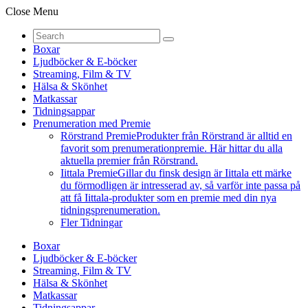
Close Menu
Boxar
Ljudböcker & E-böcker
Streaming, Film & TV
Hälsa & Skönhet
Matkassar
Tidningsappar
Prenumeration med Premie
Rörstrand Premie
Produkter från Rörstrand är alltid en
favorit som prenumerationpremie. Här hittar du alla
aktuella premier från Rörstrand.
Iittala Premie
Gillar du finsk design är Iittala ett märke
du förmodligen är intresserad av, så varför inte passa på
att få Iittala-produkter som en premie med din nya
tidningsprenumeration.
Fler Tidningar
Boxar
Ljudböcker & E-böcker
Streaming, Film & TV
Hälsa & Skönhet
Matkassar
Tidningsappar