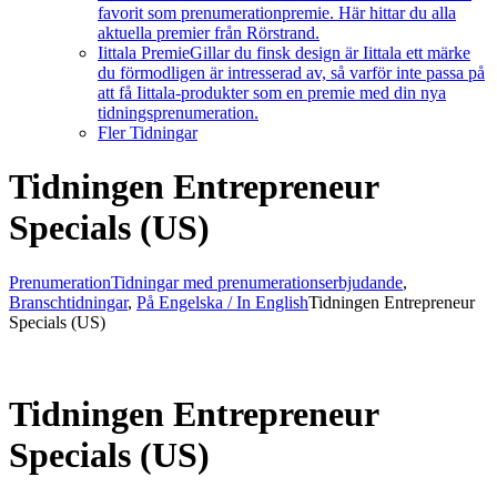
favorit som prenumerationpremie. Här hittar du alla
aktuella premier från Rörstrand.
Iittala Premie
Gillar du finsk design är Iittala ett märke
du förmodligen är intresserad av, så varför inte passa på
att få Iittala-produkter som en premie med din nya
tidningsprenumeration.
Fler Tidningar
Tidningen Entrepreneur
Specials (US)
Prenumeration
Tidningar med prenumerationserbjudande
,
Branschtidningar
,
På Engelska / In English
Tidningen Entrepreneur
Specials (US)
Tidningen Entrepreneur
Specials (US)