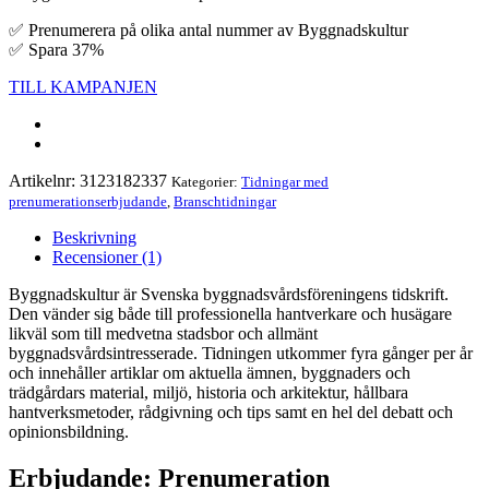
✅ Prenumerera på olika antal nummer av Byggnadskultur
✅ Spara 37%
TILL KAMPANJEN
Artikelnr:
3123182337
Kategorier:
Tidningar med
prenumerationserbjudande
,
Branschtidningar
Beskrivning
Recensioner (1)
Byggnadskultur är Svenska byggnadsvårdsföreningens tidskrift.
Den vänder sig både till professionella hantverkare och husägare
likväl som till medvetna stadsbor och allmänt
byggnadsvårdsintresserade. Tidningen utkommer fyra gånger per år
och innehåller artiklar om aktuella ämnen, byggnaders och
trädgårdars material, miljö, historia och arkitektur, hållbara
hantverksmetoder, rådgivning och tips samt en hel del debatt och
opinionsbildning.
Erbjudande: Prenumeration