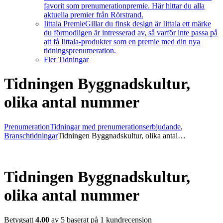
favorit som prenumerationpremie. Här hittar du alla
aktuella premier från Rörstrand.
Iittala Premie
Gillar du finsk design är Iittala ett märke
du förmodligen är intresserad av, så varför inte passa på
att få Iittala-produkter som en premie med din nya
tidningsprenumeration.
Fler Tidningar
Tidningen Byggnadskultur,
olika antal nummer
Prenumeration
Tidningar med prenumerationserbjudande
,
Branschtidningar
Tidningen Byggnadskultur, olika antal…
Tidningen Byggnadskultur,
olika antal nummer
Betygsatt
4.00
av 5 baserat på
1
kundrecension