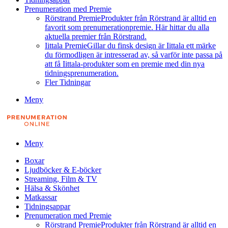
Prenumeration med Premie
Rörstrand Premie
Produkter från Rörstrand är alltid en
favorit som prenumerationpremie. Här hittar du alla
aktuella premier från Rörstrand.
Iittala Premie
Gillar du finsk design är Iittala ett märke
du förmodligen är intresserad av, så varför inte passa på
att få Iittala-produkter som en premie med din nya
tidningsprenumeration.
Fler Tidningar
Meny
Meny
Boxar
Ljudböcker & E-böcker
Streaming, Film & TV
Hälsa & Skönhet
Matkassar
Tidningsappar
Prenumeration med Premie
Rörstrand Premie
Produkter från Rörstrand är alltid en