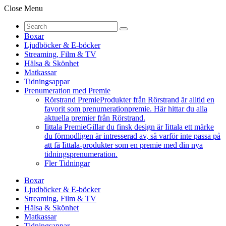
Close Menu
Boxar
Ljudböcker & E-böcker
Streaming, Film & TV
Hälsa & Skönhet
Matkassar
Tidningsappar
Prenumeration med Premie
Rörstrand Premie
Produkter från Rörstrand är alltid en
favorit som prenumerationpremie. Här hittar du alla
aktuella premier från Rörstrand.
Iittala Premie
Gillar du finsk design är Iittala ett märke
du förmodligen är intresserad av, så varför inte passa på
att få Iittala-produkter som en premie med din nya
tidningsprenumeration.
Fler Tidningar
Boxar
Ljudböcker & E-böcker
Streaming, Film & TV
Hälsa & Skönhet
Matkassar
Tidningsappar