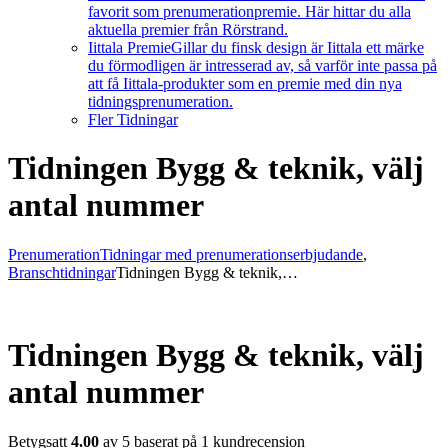
favorit som prenumerationpremie. Här hittar du alla
aktuella premier från Rörstrand.
Iittala Premie
Gillar du finsk design är Iittala ett märke
du förmodligen är intresserad av, så varför inte passa på
att få Iittala-produkter som en premie med din nya
tidningsprenumeration.
Fler Tidningar
Tidningen Bygg & teknik, välj
antal nummer
Prenumeration
Tidningar med prenumerationserbjudande
,
Branschtidningar
Tidningen Bygg & teknik,…
Tidningen Bygg & teknik, välj
antal nummer
Betygsatt
4.00
av 5 baserat på
1
kundrecension