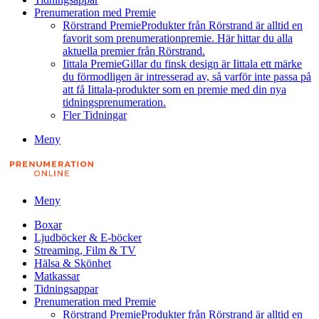
Prenumeration med Premie
Rörstrand Premie
Produkter från Rörstrand är alltid en
favorit som prenumerationpremie. Här hittar du alla
aktuella premier från Rörstrand.
Iittala Premie
Gillar du finsk design är Iittala ett märke
du förmodligen är intresserad av, så varför inte passa på
att få Iittala-produkter som en premie med din nya
tidningsprenumeration.
Fler Tidningar
Meny
Meny
Boxar
Ljudböcker & E-böcker
Streaming, Film & TV
Hälsa & Skönhet
Matkassar
Tidningsappar
Prenumeration med Premie
Rörstrand Premie
Produkter från Rörstrand är alltid en