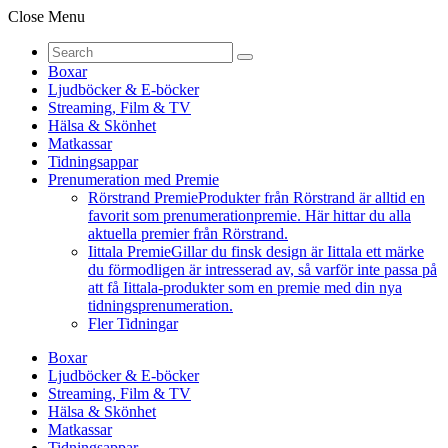
Close Menu
Boxar
Ljudböcker & E-böcker
Streaming, Film & TV
Hälsa & Skönhet
Matkassar
Tidningsappar
Prenumeration med Premie
Rörstrand Premie
Produkter från Rörstrand är alltid en
favorit som prenumerationpremie. Här hittar du alla
aktuella premier från Rörstrand.
Iittala Premie
Gillar du finsk design är Iittala ett märke
du förmodligen är intresserad av, så varför inte passa på
att få Iittala-produkter som en premie med din nya
tidningsprenumeration.
Fler Tidningar
Boxar
Ljudböcker & E-böcker
Streaming, Film & TV
Hälsa & Skönhet
Matkassar
Tidningsappar