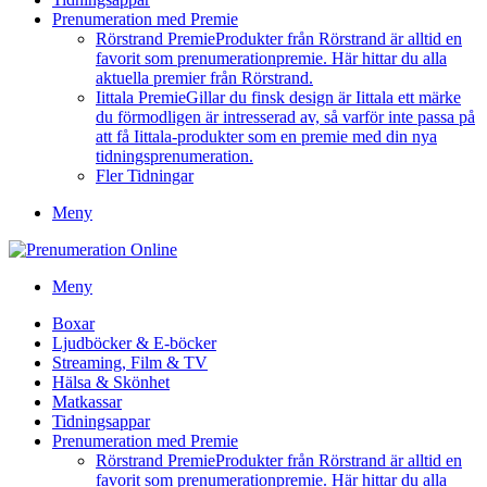
Prenumeration med Premie
Rörstrand Premie
Produkter från Rörstrand är alltid en
favorit som prenumerationpremie. Här hittar du alla
aktuella premier från Rörstrand.
Iittala Premie
Gillar du finsk design är Iittala ett märke
du förmodligen är intresserad av, så varför inte passa på
att få Iittala-produkter som en premie med din nya
tidningsprenumeration.
Fler Tidningar
Meny
Meny
Boxar
Ljudböcker & E-böcker
Streaming, Film & TV
Hälsa & Skönhet
Matkassar
Tidningsappar
Prenumeration med Premie
Rörstrand Premie
Produkter från Rörstrand är alltid en
favorit som prenumerationpremie. Här hittar du alla