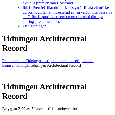
aktuella premier från Rörstrand.
Iittala Premie
Gillar du finsk design är Iittala ett märke
du förmodligen är intresserad av, så varför inte passa på
att få Iittala-produkter som en premie med din nya
tidningsprenumeration.
Fler Tidningar
Tidningen Architectural
Record
Prenumeration
Tidningar med prenumerationserbjudande
,
Branschtidningar
Tidningen Architectural Record
Tidningen Architectural
Record
Betygsatt
3.00
av 5 baserat på
1
kundrecension