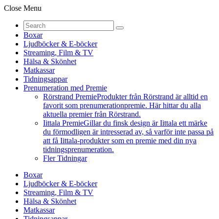
Close Menu
Boxar
Ljudböcker & E-böcker
Streaming, Film & TV
Hälsa & Skönhet
Matkassar
Tidningsappar
Prenumeration med Premie
Rörstrand Premie
Produkter från Rörstrand är alltid en
favorit som prenumerationpremie. Här hittar du alla
aktuella premier från Rörstrand.
Iittala Premie
Gillar du finsk design är Iittala ett märke
du förmodligen är intresserad av, så varför inte passa på
att få Iittala-produkter som en premie med din nya
tidningsprenumeration.
Fler Tidningar
Boxar
Ljudböcker & E-böcker
Streaming, Film & TV
Hälsa & Skönhet
Matkassar
Tidningsappar