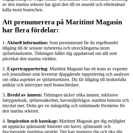
av den marina sektorn har gjort den till en ansedd och eftertraktad
källa inom branschen.
Att prenumerera på Maritimt Magasin
har flera fördelar:
1.
Aktuell information:
Som prenumerant får du regelbundet
tillgång till de senaste nyheterna och utvecklingarna inom
sjöfartsindustrin. Tidningen håller dig uppdaterad om allt som
påverkar den marina världen.
2.
Expertrapportering
: Maritimt Magasin har ett team av experter
och journalister som levererar djupgående rapportering och analyser
om olika aspekter av sjöfartssektorn. Du får tillgång till insiktsfulla
artiklar och intervjuer med branschledare.
3.
Bredd av ämnen:
Tidningen täcker olika ämnen, inklusive
fartygsteknik, sjöfartssäkerhet, havsmiljöfrågor, maritim historia och
mycket mer. Detta ger en mångsidig och omfattande förståelse för
den marina sektorn.
4.
Inspiration och kunskap:
Maritimt Magasin ger dig möjlighet
att upptäcka spännande historier om havet, sjöfarande och
fascinerande maritima projekt. Det kan inspirera dig och öka din