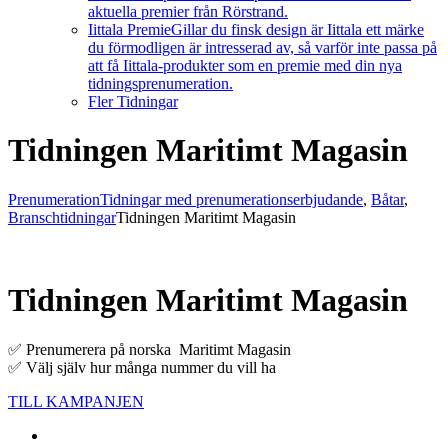
aktuella premier från Rörstrand.
Iittala Premie
Gillar du finsk design är Iittala ett märke
du förmodligen är intresserad av, så varför inte passa på
att få Iittala-produkter som en premie med din nya
tidningsprenumeration.
Fler Tidningar
Tidningen Maritimt Magasin
Prenumeration
Tidningar med prenumerationserbjudande
,
Båtar
,
Branschtidningar
Tidningen Maritimt Magasin
Tidningen Maritimt Magasin
✅ Prenumerera på norska Maritimt Magasin
✅ Välj själv hur många nummer du vill ha
TILL KAMPANJEN