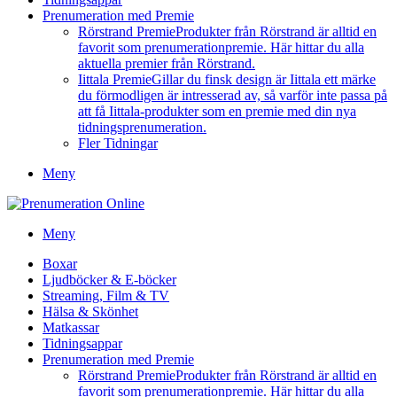
Prenumeration med Premie
Rörstrand Premie
Produkter från Rörstrand är alltid en
favorit som prenumerationpremie. Här hittar du alla
aktuella premier från Rörstrand.
Iittala Premie
Gillar du finsk design är Iittala ett märke
du förmodligen är intresserad av, så varför inte passa på
att få Iittala-produkter som en premie med din nya
tidningsprenumeration.
Fler Tidningar
Meny
Meny
Boxar
Ljudböcker & E-böcker
Streaming, Film & TV
Hälsa & Skönhet
Matkassar
Tidningsappar
Prenumeration med Premie
Rörstrand Premie
Produkter från Rörstrand är alltid en
favorit som prenumerationpremie. Här hittar du alla