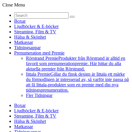
Close Menu
Boxar
Ljudböcker & E-böcker
Streaming, Film & TV
Hälsa & Skönhet
Matkassar
Tidningsappar
Prenumeration med Premie
Rörstrand Premie
Produkter från Rörstrand är alltid en
favorit som prenumerationpremie. Här hittar du alla
aktuella premier från Rörstrand.
Iittala Premie
Gillar du finsk design är Iittala ett märke
du förmodligen är intresserad av, så varför inte passa på
att få Iittala-produkter som en premie med din nya
tidningsprenumeration.
Fler Tidningar
Boxar
Ljudböcker & E-böcker
Streaming, Film & TV
Hälsa & Skönhet
Matkassar
Tidningsappar