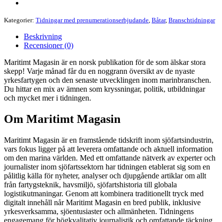
Kategorier:
Tidningar med prenumerationserbjudande
,
Båtar
,
Branschtidningar
Beskrivning
Recensioner (0)
Maritimt Magasin är en norsk publikation för de som älskar stora
skepp! Varje månad får du en noggrann översikt av de nyaste
yrkesfartygen och den senaste utvecklingen inom marinbranschen.
Du hittar en mix av ämnen som kryssningar, politik, utbildningar
och mycket mer i tidningen.
Om Maritimt Magasin
Maritimt Magasin är en framstående tidskrift inom sjöfartsindustrin,
vars fokus ligger på att leverera omfattande och aktuell information
om den marina världen. Med ett omfattande nätverk av experter och
journalister inom sjöfartssektorn har tidningen etablerat sig som en
pålitlig källa för nyheter, analyser och djupgående artiklar om allt
från fartygsteknik, havsmiljö, sjöfartshistoria till globala
logistikutmaningar. Genom att kombinera traditionellt tryck med
digitalt innehåll når Maritimt Magasin en bred publik, inklusive
yrkesverksamma, sjöentusiaster och allmänheten. Tidningens
engagemang för högkvalitativ journalistik och omfattande täckning