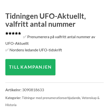
Tidningen UFO-Aktuellt,
valfritt antal nummer
✅ Prenumerera på valfritt antal nummer av
Betygsatt
1
5.00
av 5
UFO-Aktuellt
baserat på
kundrecension
✅ Nordens ledande UFO-tidskrift
TILL KAMPANJEN
Artikelnr:
3090818633
Kategorier:
Tidningar med prenumerationserbjudande
,
Vetenskap &
Historia