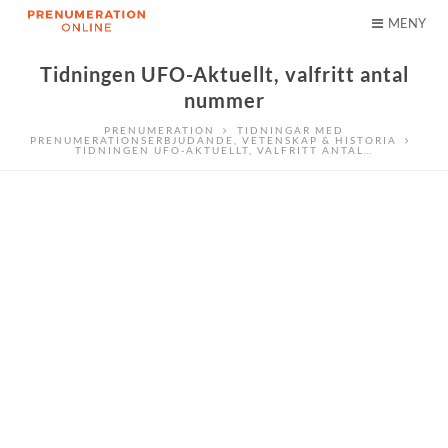
MENY
Tidningen UFO-Aktuellt, valfritt antal
nummer
PRENUMERATION
TIDNINGAR MED
PRENUMERATIONSERBJUDANDE
,
VETENSKAP & HISTORIA
TIDNINGEN UFO-AKTUELLT, VALFRITT ANTAL…