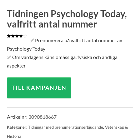
Tidningen Psychology Today,
valfritt antal nummer
✅ Prenumerera på valfritt antal nummer av
Betygsatt
1
4.00
av 5
Psychology Today
baserat
på
✅ Om vardagens känslomässiga, fysiska och andliga
kundrecension
aspekter
TILL KAMPANJEN
Artikelnr:
3090818667
Kategorier:
Tidningar med prenumerationserbjudande
,
Vetenskap &
Historia