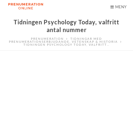
MENY
Tidningen Psychology Today, valfritt
antal nummer
PRENUMERATION
TIDNINGAR MED
PRENUMERATIONSERBJUDANDE
,
VETENSKAP & HISTORIA
TIDNINGEN PSYCHOLOGY TODAY, VALFRITT…