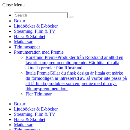
Close Menu
Boxar
Ljudböcker & E-böcker
Streaming, Film & TV
Hälsa & Skönhet
Matkassar
Tidningsappar
Prenumeration med Premie
Rörstrand Premie
Produkter från Rörstrand är alltid en
favorit som prenumerationpremie. Här hittar du alla
aktuella premier från Rörstrand.
Iittala Premie
Gillar du finsk design är Iittala ett märke
du förmodligen är intresserad av, så varför inte passa på
att få Iittala-produkter som en premie med din nya
tidningsprenumeration.
Fler Tidningar
Boxar
Ljudböcker & E-böcker
Streaming, Film & TV
Hälsa & Skönhet
Matkassar
Tidningsappar