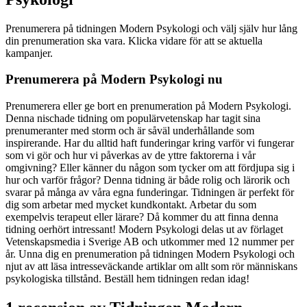
Prenumerera på tidningen Modern Psykologi och välj själv hur lång
din prenumeration ska vara. Klicka vidare för att se aktuella
kampanjer.
Prenumerera på Modern Psykologi nu
Prenumerera eller ge bort en prenumeration på Modern Psykologi.
Denna nischade tidning om populärvetenskap har tagit sina
prenumeranter med storm och är såväl underhållande som
inspirerande. Har du alltid haft funderingar kring varför vi fungerar
som vi gör och hur vi påverkas av de yttre faktorerna i vår
omgivning? Eller känner du någon som tycker om att fördjupa sig i
hur och varför frågor? Denna tidning är både rolig och lärorik och
svarar på många av våra egna funderingar. Tidningen är perfekt för
dig som arbetar med mycket kundkontakt. Arbetar du som
exempelvis terapeut eller lärare? Då kommer du att finna denna
tidning oerhört intressant! Modern Psykologi delas ut av förlaget
Vetenskapsmedia i Sverige AB och utkommer med 12 nummer per
år. Unna dig en prenumeration på tidningen Modern Psykologi och
njut av att läsa intresseväckande artiklar om allt som rör människans
psykologiska tillstånd. Beställ hem tidningen redan idag!