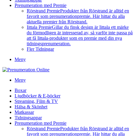
Prenumeration med Premie
Rörstrand Premie
Produkter från Rörstrand är alltid en
favorit som prenumerationpremie. Här hittar du alla
aktuella premier från Rörstrand.
Iittala Premie
Gillar du finsk design är Iittala ett märke
du förmodligen är intresserad av, så varför inte passa på
att få Iittala-produkter som en premie med din nya
tidningsprenumeration.
Fler Tidningar
Meny
Meny
Boxar
Ljudböcker & E-böcker
Streaming, Film & TV
Hälsa & Skönhet
Matkassar
Tidningsappar
Prenumeration med Premie
Rörstrand Premie
Produkter från Rörstrand är alltid en
favorit som prenumerationpremie. Här hittar du alla