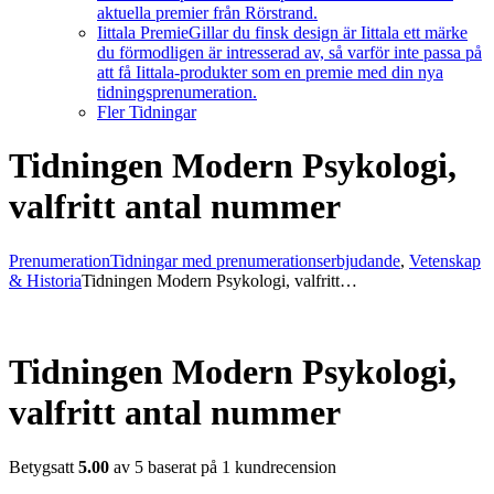
aktuella premier från Rörstrand.
Iittala Premie
Gillar du finsk design är Iittala ett märke
du förmodligen är intresserad av, så varför inte passa på
att få Iittala-produkter som en premie med din nya
tidningsprenumeration.
Fler Tidningar
Tidningen Modern Psykologi,
valfritt antal nummer
Prenumeration
Tidningar med prenumerationserbjudande
,
Vetenskap
& Historia
Tidningen Modern Psykologi, valfritt…
Tidningen Modern Psykologi,
valfritt antal nummer
Betygsatt
5.00
av 5 baserat på
1
kundrecension