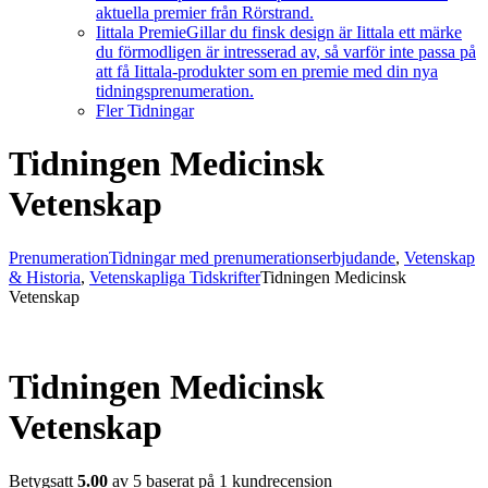
aktuella premier från Rörstrand.
Iittala Premie
Gillar du finsk design är Iittala ett märke
du förmodligen är intresserad av, så varför inte passa på
att få Iittala-produkter som en premie med din nya
tidningsprenumeration.
Fler Tidningar
Tidningen Medicinsk
Vetenskap
Prenumeration
Tidningar med prenumerationserbjudande
,
Vetenskap
& Historia
,
Vetenskapliga Tidskrifter
Tidningen Medicinsk
Vetenskap
Tidningen Medicinsk
Vetenskap
Betygsatt
5.00
av 5 baserat på
1
kundrecension