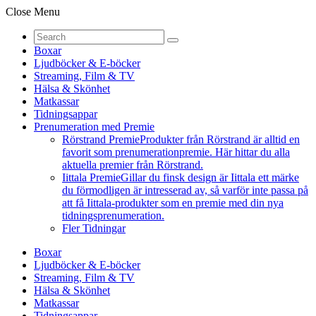
Close Menu
Boxar
Ljudböcker & E-böcker
Streaming, Film & TV
Hälsa & Skönhet
Matkassar
Tidningsappar
Prenumeration med Premie
Rörstrand Premie
Produkter från Rörstrand är alltid en
favorit som prenumerationpremie. Här hittar du alla
aktuella premier från Rörstrand.
Iittala Premie
Gillar du finsk design är Iittala ett märke
du förmodligen är intresserad av, så varför inte passa på
att få Iittala-produkter som en premie med din nya
tidningsprenumeration.
Fler Tidningar
Boxar
Ljudböcker & E-böcker
Streaming, Film & TV
Hälsa & Skönhet
Matkassar
Tidningsappar