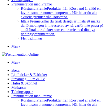
Prenumeration med Premie
Rörstrand Premie
Produkter från Rörstrand är alltid en
favorit som prenumerationpremie. Här hittar du alla
aktuella premier från Rörstrand.
Iittala Premie
Gillar du finsk design är Iittala ett märke
du förmodligen är intresserad av, så varför inte passa på
att få Iittala-produkter som en premie med din nya
tidningsprenumeration.
Fler Tidningar
Meny
Meny
Boxar
Ljudböcker & E-böcker
Streaming, Film & TV
Hälsa & Skönhet
Matkassar
Tidningsappar
Prenumeration med Premie
Rörstrand Premie
Produkter från Rörstrand är alltid en
favorit som prenumerationpremie. Här hittar du alla