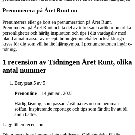
Prenumerera på Året Runt nu
Prenumerera eller ge bort en prenumeration på Året Runt.
Prenumerera på Året Runt och ta del av intressanta artiklar om olika
personligheter och härlig inspiration och tips i ditt vardagsliv med
bland annat massor av recept. tidningen innehåller också kluriga
kryss för dig som vill ha lite hjärngympa. I prenumerationen ingår e-
tidning.
1 recension av
Tidningen Året Runt, olika
antal nummer
Betygsatt
5
av 5
Prenonline
–
14 januari, 2023
Härlig läsning, som passar såväl på resan som hemma i
soffan. Inspirerande reportage och tips som får ditt liv att bli
ännu bättre.
Lägg till en recension
Din e-postadress kommer inte publiceras.
Obligatoriska fält är