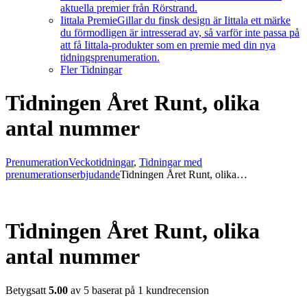
aktuella premier från Rörstrand.
Iittala Premie
Gillar du finsk design är Iittala ett märke
du förmodligen är intresserad av, så varför inte passa på
att få Iittala-produkter som en premie med din nya
tidningsprenumeration.
Fler Tidningar
Tidningen Året Runt, olika
antal nummer
Prenumeration
Veckotidningar
,
Tidningar med
prenumerationserbjudande
Tidningen Året Runt, olika…
Tidningen Året Runt, olika
antal nummer
Betygsatt
5.00
av 5 baserat på
1
kundrecension