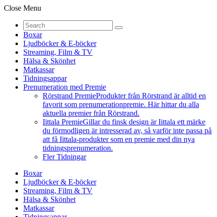
Close Menu
Boxar
Ljudböcker & E-böcker
Streaming, Film & TV
Hälsa & Skönhet
Matkassar
Tidningsappar
Prenumeration med Premie
Rörstrand Premie
Produkter från Rörstrand är alltid en
favorit som prenumerationpremie. Här hittar du alla
aktuella premier från Rörstrand.
Iittala Premie
Gillar du finsk design är Iittala ett märke
du förmodligen är intresserad av, så varför inte passa på
att få Iittala-produkter som en premie med din nya
tidningsprenumeration.
Fler Tidningar
Boxar
Ljudböcker & E-böcker
Streaming, Film & TV
Hälsa & Skönhet
Matkassar
Tidningsappar