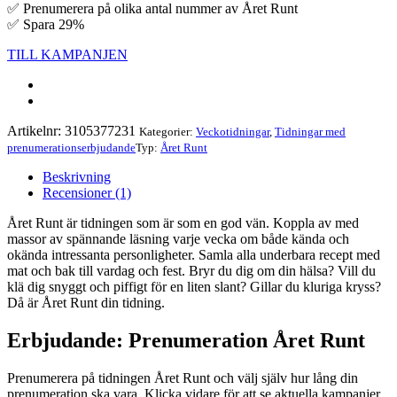
✅ Prenumerera på olika antal nummer av Året Runt
✅ Spara 29%
TILL KAMPANJEN
Artikelnr:
3105377231
Kategorier:
Veckotidningar
,
Tidningar med
prenumerationserbjudande
Typ:
Året Runt
Beskrivning
Recensioner (1)
Året Runt är tidningen som är som en god vän. Koppla av med
massor av spännande läsning varje vecka om både kända och
okända intressanta personligheter. Samla alla underbara recept med
mat och bak till vardag och fest. Bryr du dig om din hälsa? Vill du
klä dig snyggt och piffigt för en liten slant? Gillar du kluriga kryss?
Då är Året Runt din tidning.
Erbjudande: Prenumeration Året Runt
Prenumerera på tidningen Året Runt och välj själv hur lång din
prenumeration ska vara. Klicka vidare för att se aktuella kampanjer.