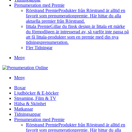
Prenumeration med Premie
Rörstrand Premie
Produkter från Rörstrand är alltid en
favorit som prenumerationpremie. Här hittar du alla
aktuella premier från Rörstrand.
Iittala Premie
Gillar du finsk design är Iittala ett märke
du förmodligen är intresserad av, så varför inte passa på
att få Iittala-produkter som en premie med din nya
tidningsprenumeration.
Fler Tidningar
Meny
Meny
Boxar
Ljudböcker & E-böcker
Streaming, Film & TV
Hälsa & Skönhet
Matkassar
Tidningsappar
Prenumeration med Premie
Rörstrand Premie
Produkter från Rörstrand är alltid en
favorit som prenumerationpremie. Här hittar du alla