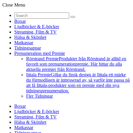
Close Menu
Boxar
Ljudböcker & E-böcker
Streaming, Film & TV
Hälsa & Skönhet
Matkassar
Tidningsappar
Prenumeration med Premie
Rörstrand Premie
Produkter från Rörstrand är alltid en
favorit som prenumerationpremie. Här hittar du alla
aktuella premier från Rörstrand.
Iittala Premie
Gillar du finsk design är Iittala ett märke
du förmodligen är intresserad av, så varför inte passa på
att få Iittala-produkter som en premie med din nya
tidningsprenumeration.
Fler Tidningar
Boxar
Ljudböcker & E-böcker
Streaming, Film & TV
Hälsa & Skönhet
Matkassar
Tidningsappar