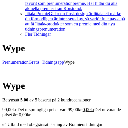
favorit som prenumerationpremie. Här hittar du alla
aktuella premier från Rörstrand.
Iittala Premie
Gillar du finsk design är Iittala ett märke
du förmodligen är intresserad av, så varför inte passa på
att få Iittala-produkter som en premie med din nya
tidningsprenumeration.
Fler Tidningar
Wype
Prenumeration
Gratis
,
Tidningsapp
Wype
Wype
Betygsatt
5.00
av 5 baserat på
2
kundrecensioner
99,00
kr
Det ursprungliga priset var: 99,00kr.
0,00
kr
Det nuvarande
priset är: 0,00kr.
✅ Utbud med obegränsat läsning av Bonniers tidningar