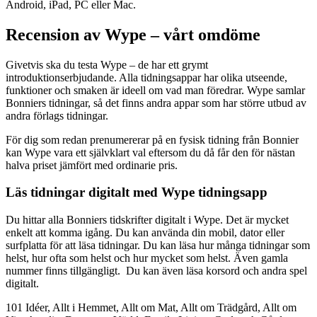
Android, iPad, PC eller Mac.
Recension av Wype – vårt omdöme
Givetvis ska du testa Wype – de har ett grymt
introduktionserbjudande. Alla tidningsappar har olika utseende,
funktioner och smaken är ideell om vad man föredrar. Wype samlar
Bonniers tidningar, så det finns andra appar som har större utbud av
andra förlags tidningar.
För dig som redan prenumererar på en fysisk tidning från Bonnier
kan Wype vara ett självklart val eftersom du då får den för nästan
halva priset jämfört med ordinarie pris.
Läs tidningar digitalt med Wype tidningsapp
Du hittar alla Bonniers tidskrifter digitalt i Wype. Det är mycket
enkelt att komma igång. Du kan använda din mobil, dator eller
surfplatta för att läsa tidningar. Du kan läsa hur många tidningar som
helst, hur ofta som helst och hur mycket som helst. Även gamla
nummer finns tillgängligt. Du kan även läsa korsord och andra spel
digitalt.
101 Idéer, Allt i Hemmet, Allt om Mat, Allt om Trädgård, Allt om