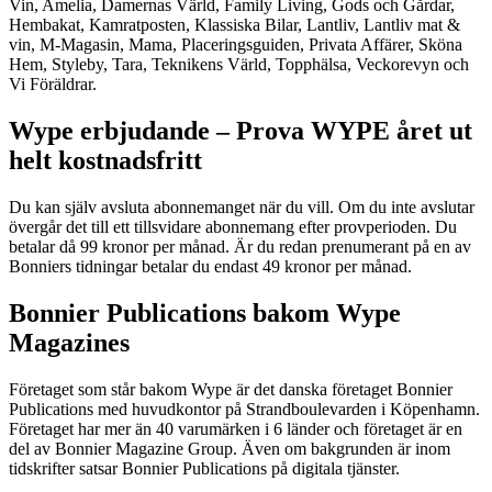
Vin, Amelia, Damernas Värld, Family Living, Gods och Gårdar,
Hembakat, Kamratposten, Klassiska Bilar, Lantliv, Lantliv mat &
vin, M-Magasin, Mama, Placeringsguiden, Privata Affärer, Sköna
Hem, Styleby, Tara, Teknikens Värld, Topphälsa, Veckorevyn och
Vi Föräldrar.
Wype erbjudande – Prova WYPE året ut
helt kostnadsfritt
Du kan själv avsluta abonnemanget när du vill. Om du inte avslutar
övergår det till ett tillsvidare abonnemang efter provperioden. Du
betalar då 99 kronor per månad. Är du redan prenumerant på en av
Bonniers tidningar betalar du endast 49 kronor per månad.
Bonnier Publications bakom Wype
Magazines
Företaget som står bakom Wype är det danska företaget Bonnier
Publications med huvudkontor på Strandboulevarden i Köpenhamn.
Företaget har mer än 40 varumärken i 6 länder och företaget är en
del av Bonnier Magazine Group. Även om bakgrunden är inom
tidskrifter satsar Bonnier Publications på digitala tjänster.