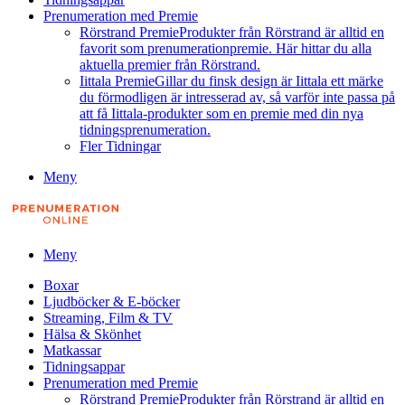
Prenumeration med Premie
Rörstrand Premie
Produkter från Rörstrand är alltid en
favorit som prenumerationpremie. Här hittar du alla
aktuella premier från Rörstrand.
Iittala Premie
Gillar du finsk design är Iittala ett märke
du förmodligen är intresserad av, så varför inte passa på
att få Iittala-produkter som en premie med din nya
tidningsprenumeration.
Fler Tidningar
Meny
Meny
Boxar
Ljudböcker & E-böcker
Streaming, Film & TV
Hälsa & Skönhet
Matkassar
Tidningsappar
Prenumeration med Premie
Rörstrand Premie
Produkter från Rörstrand är alltid en