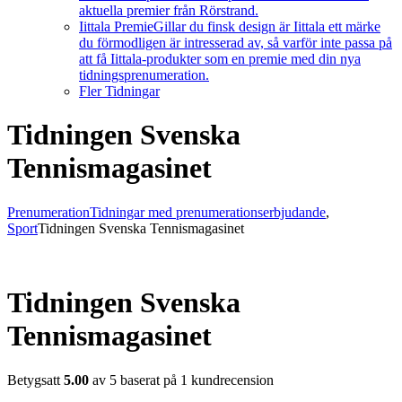
aktuella premier från Rörstrand.
Iittala Premie
Gillar du finsk design är Iittala ett märke
du förmodligen är intresserad av, så varför inte passa på
att få Iittala-produkter som en premie med din nya
tidningsprenumeration.
Fler Tidningar
Tidningen Svenska
Tennismagasinet
Prenumeration
Tidningar med prenumerationserbjudande
,
Sport
Tidningen Svenska Tennismagasinet
Tidningen Svenska
Tennismagasinet
Betygsatt
5.00
av 5 baserat på
1
kundrecension