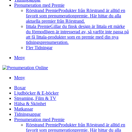
Prenumeration med Premie
Rörstrand Premie
Produkter från Rörstrand är alltid en
favorit som prenumerationpremie. Här hittar du alla
aktuella premier från Rörstrand.
Iittala Premie
Gillar du finsk design är Iittala ett märke
du förmodligen är intresserad av, så varför inte passa på
att få Iittala-produkter som en premie med din nya
tidningsprenumeration.
Fler Tidningar
Meny
Meny
Boxar
Ljudböcker & E-böcker
Streaming, Film & TV
Hälsa & Skönhet
Matkassar
Tidningsappar
Prenumeration med Premie
Rörstrand Premie
Produkter från Rörstrand är alltid en
favorit som prenumerationpremie. Här hittar du alla