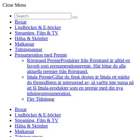
Close Menu
Boxar
Ljudböcker & E-böcker
Streaming, Film & TV
Hälsa & Skönhet
Matkassar
Tidningsappar
Prenumeration med Premie
Rörstrand Premie
Produkter från Rörstrand är alltid en
favorit som prenumerationpremie. Här hittar du alla
aktuella premier från Rörstrand.
Iittala Premie
Gillar du finsk design är Iittala ett märke
du förmodligen är intresserad av, så varför inte passa på
att få Iittala-produkter som en premie med din nya
tidningsprenumeration.
Fler Tidningar
Boxar
Ljudböcker & E-böcker
Streaming, Film & TV
Hälsa & Skönhet
Matkassar
Tidningsappar