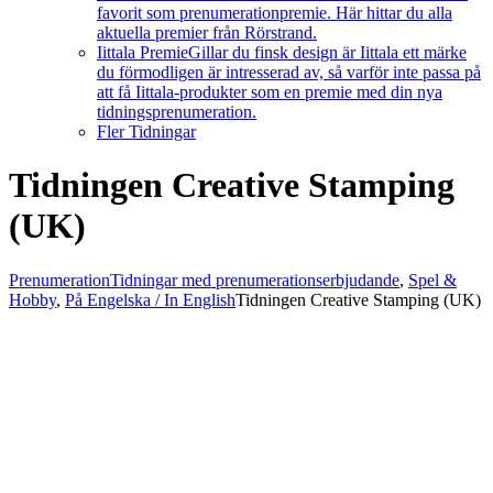
favorit som prenumerationpremie. Här hittar du alla
aktuella premier från Rörstrand.
Iittala Premie
Gillar du finsk design är Iittala ett märke
du förmodligen är intresserad av, så varför inte passa på
att få Iittala-produkter som en premie med din nya
tidningsprenumeration.
Fler Tidningar
Tidningen Creative Stamping
(UK)
Prenumeration
Tidningar med prenumerationserbjudande
,
Spel &
Hobby
,
På Engelska / In English
Tidningen Creative Stamping (UK)