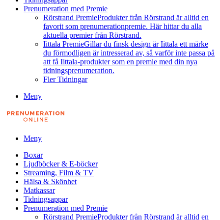
Prenumeration med Premie
Rörstrand Premie
Produkter från Rörstrand är alltid en
favorit som prenumerationpremie. Här hittar du alla
aktuella premier från Rörstrand.
Iittala Premie
Gillar du finsk design är Iittala ett märke
du förmodligen är intresserad av, så varför inte passa på
att få Iittala-produkter som en premie med din nya
tidningsprenumeration.
Fler Tidningar
Meny
Meny
Boxar
Ljudböcker & E-böcker
Streaming, Film & TV
Hälsa & Skönhet
Matkassar
Tidningsappar
Prenumeration med Premie
Rörstrand Premie
Produkter från Rörstrand är alltid en