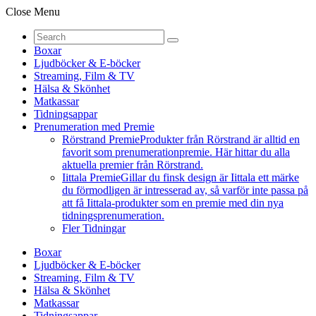
Close Menu
Boxar
Ljudböcker & E-böcker
Streaming, Film & TV
Hälsa & Skönhet
Matkassar
Tidningsappar
Prenumeration med Premie
Rörstrand Premie
Produkter från Rörstrand är alltid en
favorit som prenumerationpremie. Här hittar du alla
aktuella premier från Rörstrand.
Iittala Premie
Gillar du finsk design är Iittala ett märke
du förmodligen är intresserad av, så varför inte passa på
att få Iittala-produkter som en premie med din nya
tidningsprenumeration.
Fler Tidningar
Boxar
Ljudböcker & E-böcker
Streaming, Film & TV
Hälsa & Skönhet
Matkassar
Tidningsappar