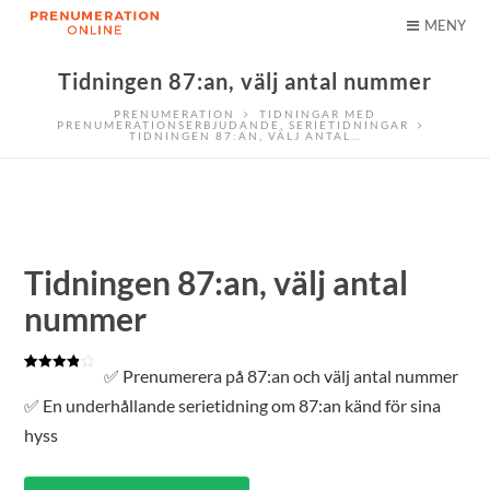
MENY
Tidningen 87:an, välj antal nummer
PRENUMERATION
TIDNINGAR MED
PRENUMERATIONSERBJUDANDE
,
SERIETIDNINGAR
TIDNINGEN 87:AN, VÄLJ ANTAL…
Tidningen 87:an, välj antal
nummer
✅ Prenumerera på 87:an och välj antal nummer
Betygsatt
1
4.00
av 5
✅ En underhållande serietidning om 87:an känd för sina
baserat
på
hyss
kundrecension