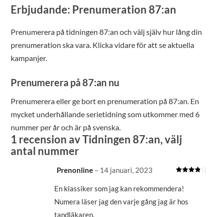
Erbjudande: Prenumeration 87:an
Prenumerera på tidningen 87:an och välj själv hur lång din
prenumeration ska vara. Klicka vidare för att se aktuella
kampanjer.
Prenumerera på 87:an nu
Prenumerera eller ge bort en prenumeration på 87:an. En
mycket underhållande serietidning som utkommer med 6
nummer per år och är på svenska.
1 recension av
Tidningen 87:an, välj
antal nummer
Prenonline
–
14 januari, 2023
Betygsatt
4
av 5
En klassiker som jag kan rekommendera!
Numera läser jag den varje gång jag är hos
tandläkaren.