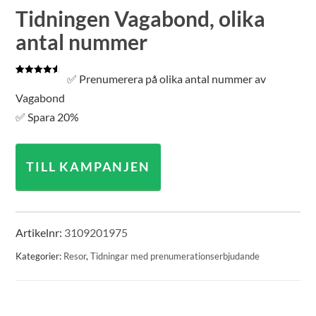
Tidningen Vagabond, olika
antal nummer
✅ Prenumerera på olika antal nummer av
Betygsatt
3
4.67
av 5
Vagabond
baserat på
kundrecensioner
✅ Spara 20%
TILL KAMPANJEN
Artikelnr:
3109201975
Kategorier:
Resor
,
Tidningar med prenumerationserbjudande