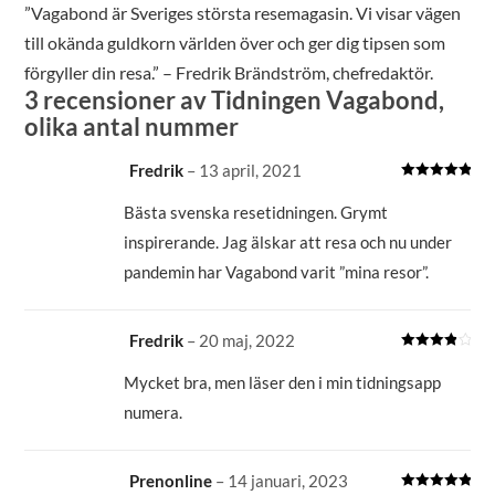
”Vagabond är Sveriges största resemagasin. Vi visar vägen
till okända guldkorn världen över och ger dig tipsen som
förgyller din resa.” – Fredrik Brändström, chefredaktör.
3 recensioner av
Tidningen Vagabond,
olika antal nummer
Fredrik
–
13 april, 2021
Betygsatt
5
av 5
Bästa svenska resetidningen. Grymt
inspirerande. Jag älskar att resa och nu under
pandemin har Vagabond varit ”mina resor”.
Fredrik
–
20 maj, 2022
Betygsatt
4
av 5
Mycket bra, men läser den i min tidningsapp
numera.
Prenonline
–
14 januari, 2023