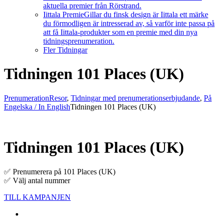
aktuella premier från Rörstrand.
Iittala Premie
Gillar du finsk design är Iittala ett märke
du förmodligen är intresserad av, så varför inte passa på
att få Iittala-produkter som en premie med din nya
tidningsprenumeration.
Fler Tidningar
Tidningen 101 Places (UK)
Prenumeration
Resor
,
Tidningar med prenumerationserbjudande
,
På
Engelska / In English
Tidningen 101 Places (UK)
Tidningen 101 Places (UK)
✅ Prenumerera på 101 Places (UK)
✅ Välj antal nummer
TILL KAMPANJEN