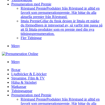
Prenumeration med Premie
Rörstrand Premie
Produkter från Rörstrand är alltid en
favorit som prenumerationpremie. Här hittar du alla
aktuella premier från Rörstrand.
Iittala Premie
Gillar du finsk design är Iittala ett märke
du förmodligen är intresserad av, så varför inte passa på
att få Iittala-produkter som en premie med din nya
tidningsprenumeration.
Fler Tidningar
Meny
Meny
Boxar
Ljudböcker & E-böcker
Streaming, Film & TV
Hälsa & Skönhet
Matkassar
Tidningsappar
Prenumeration med Premie
Rörstrand Premie
Produkter från Rörstrand är alltid en
favorit som prenumerationpremie. Här hittar du alla