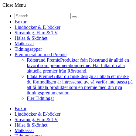
Close Menu
Boxar
Ljudböcker & E-böcker
Streaming, Film & TV
Hälsa & Skönhet
Matkassar
Tidningsappar
Prenumeration med Premie
Rörstrand Premie
Produkter från Rörstrand är alltid en
favorit som prenumerationpremie. Här hittar du alla
aktuella premier från Rörstrand.
Iittala Premie
Gillar du finsk design är Iittala ett märke
du förmodligen är intresserad av, så varför inte passa på
att få Iittala-produkter som en premie med din nya
tidningsprenumeration.
Fler Tidningar
Boxar
Ljudböcker & E-böcker
Streaming, Film & TV
Hälsa & Skönhet
Matkassar
Tidningsappar