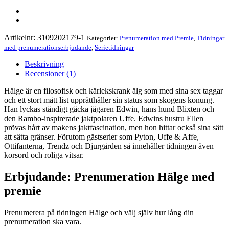
Artikelnr:
3109202179-1
Kategorier:
Prenumeration med Premie
,
Tidningar
med prenumerationserbjudande
,
Serietidningar
Beskrivning
Recensioner (1)
Hälge är en filosofisk och kärlekskrank älg som med sina sex taggar
och ett stort mått list upprätthåller sin status som skogens konung.
Han lyckas ständigt gäcka jägaren Edwin, hans hund Blixten och
den Rambo-inspirerade jaktpolaren Uffe. Edwins hustru Ellen
prövas hårt av makens jaktfascination, men hon hittar också sina sätt
att sätta gränser. Förutom gästserier som Pyton, Uffe & Affe,
Ottifanterna, Trendz och Djurgården så innehåller tidningen även
korsord och roliga vitsar.
Erbjudande: Prenumeration Hälge med
premie
Prenumerera på tidningen Hälge och välj själv hur lång din
prenumeration ska vara.