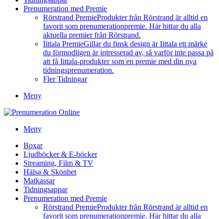
Prenumeration med Premie
Rörstrand Premie
Produkter från Rörstrand är alltid en
favorit som prenumerationpremie. Här hittar du alla
aktuella premier från Rörstrand.
Iittala Premie
Gillar du finsk design är Iittala ett märke
du förmodligen är intresserad av, så varför inte passa på
att få Iittala-produkter som en premie med din nya
tidningsprenumeration.
Fler Tidningar
Meny
Meny
Boxar
Ljudböcker & E-böcker
Streaming, Film & TV
Hälsa & Skönhet
Matkassar
Tidningsappar
Prenumeration med Premie
Rörstrand Premie
Produkter från Rörstrand är alltid en
favorit som prenumerationpremie. Här hittar du alla