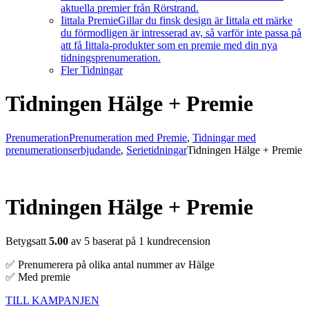
aktuella premier från Rörstrand.
Iittala Premie
Gillar du finsk design är Iittala ett märke
du förmodligen är intresserad av, så varför inte passa på
att få Iittala-produkter som en premie med din nya
tidningsprenumeration.
Fler Tidningar
Tidningen Hälge + Premie
Prenumeration
Prenumeration med Premie
,
Tidningar med
prenumerationserbjudande
,
Serietidningar
Tidningen Hälge + Premie
Tidningen Hälge + Premie
Betygsatt
5.00
av 5 baserat på
1
kundrecension
✅ Prenumerera på olika antal nummer av Hälge
✅ Med premie
TILL KAMPANJEN