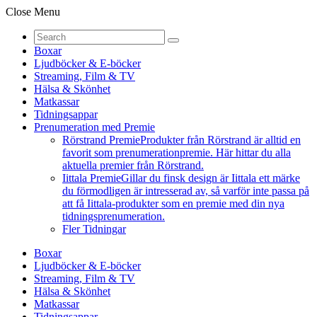
Close Menu
Boxar
Ljudböcker & E-böcker
Streaming, Film & TV
Hälsa & Skönhet
Matkassar
Tidningsappar
Prenumeration med Premie
Rörstrand Premie
Produkter från Rörstrand är alltid en
favorit som prenumerationpremie. Här hittar du alla
aktuella premier från Rörstrand.
Iittala Premie
Gillar du finsk design är Iittala ett märke
du förmodligen är intresserad av, så varför inte passa på
att få Iittala-produkter som en premie med din nya
tidningsprenumeration.
Fler Tidningar
Boxar
Ljudböcker & E-böcker
Streaming, Film & TV
Hälsa & Skönhet
Matkassar
Tidningsappar