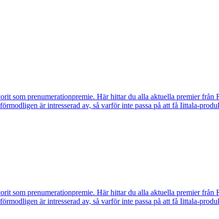
vorit som prenumerationpremie. Här hittar du alla aktuella premier från 
u förmodligen är intresserad av, så varför inte passa på att få Iittala-p
vorit som prenumerationpremie. Här hittar du alla aktuella premier från 
u förmodligen är intresserad av, så varför inte passa på att få Iittala-p