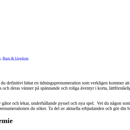
e
,
Barn & Ungdom
 du definitivt hittat en tidningsprenumeration som verkligen kommer att 
och deras vänner på spännande och roliga äventyr i korta, lättförståelig
gåtor och lekar, underhållande pyssel och nya spel. Vet du någon som 
sprenumerationen du söker. Ta del av aktuella erbjudanden och gör din b
emie