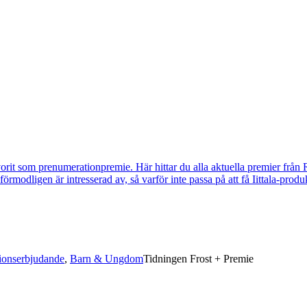
vorit som prenumerationpremie. Här hittar du alla aktuella premier från 
u förmodligen är intresserad av, så varför inte passa på att få Iittala-p
ionserbjudande
,
Barn & Ungdom
Tidningen Frost + Premie