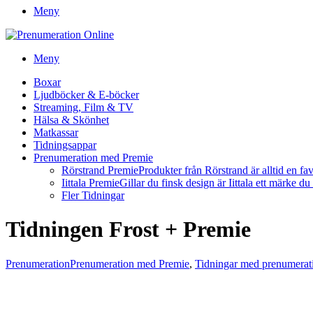
Meny
Meny
Boxar
Ljudböcker & E-böcker
Streaming, Film & TV
Hälsa & Skönhet
Matkassar
Tidningsappar
Prenumeration med Premie
Rörstrand Premie
Produkter från Rörstrand är alltid en fa
Iittala Premie
Gillar du finsk design är Iittala ett märke d
Fler Tidningar
Tidningen Frost + Premie
Prenumeration
Prenumeration med Premie
,
Tidningar med prenumerat