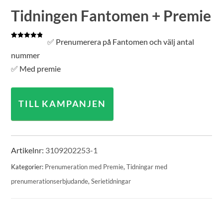
Tidningen Fantomen + Premie
✅ Prenumerera på Fantomen och välj antal
Betygsatt
1
5.00
av 5
nummer
baserat på
kundrecension
✅ Med premie
TILL KAMPANJEN
Artikelnr:
3109202253-1
Kategorier:
Prenumeration med Premie
,
Tidningar med
prenumerationserbjudande
,
Serietidningar