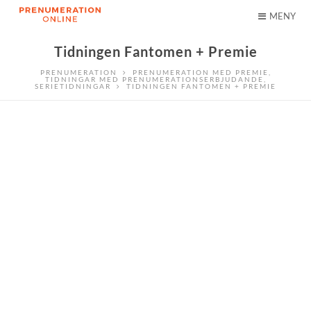
MENY
Tidningen Fantomen + Premie
PRENUMERATION
PRENUMERATION MED PREMIE
,
TIDNINGAR MED PRENUMERATIONSERBJUDANDE
,
SERIETIDNINGAR
TIDNINGEN FANTOMEN + PREMIE