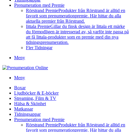
Prenumeration med Premie
Rörstrand Premie
Produkter från Rörstrand är alltid en
favorit som prenumerationpremie. Här hittar du alla
aktuella premier från Rörstrand.
Iittala Premie
Gillar du finsk design är Iittala ett märke
du förmodligen är intresserad av, så varför inte passa på
att få Iittala-produkter som en premie med din nya
tidningsprenumeration.
Fler Tidningar
Meny
Meny
Boxar
Ljudböcker & E-böcker
Streaming, Film & TV
Hälsa & Skönhet
Matkassar
Tidningsappar
Prenumeration med Premie
Rörstrand Premie
Produkter från Rörstrand är alltid en
favorit som prenumerationpremie. Här hittar du alla