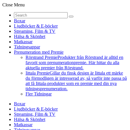
Close Menu
Boxar
Ljudböcker & E-böcker
Streaming, Film & TV
Hälsa & Skönhet
Matkassar
Tidningsappar
Prenumeration med Premie
Rörstrand Premie
Produkter från Rörstrand är alltid en
favorit som prenumerationpremie. Här hittar du alla
aktuella premier från Rörstrand.
Iittala Premie
Gillar du finsk design är Iittala ett märke
du förmodligen är intresserad av, så varför inte passa på
att få Iittala-produkter som en premie med din nya
tidningsprenumeration.
Fler Tidningar
Boxar
Ljudböcker & E-böcker
Streaming, Film & TV
Hälsa & Skönhet
Matkassar
Tidningsappar