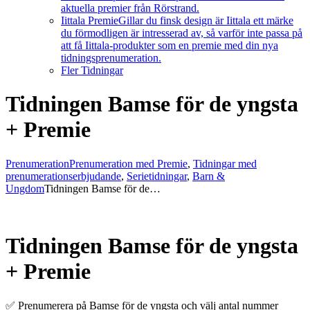
aktuella premier från Rörstrand.
Iittala Premie
Gillar du finsk design är Iittala ett märke
du förmodligen är intresserad av, så varför inte passa på
att få Iittala-produkter som en premie med din nya
tidningsprenumeration.
Fler Tidningar
Tidningen Bamse för de yngsta
+ Premie
Prenumeration
Prenumeration med Premie
,
Tidningar med
prenumerationserbjudande
,
Serietidningar
,
Barn &
Ungdom
Tidningen Bamse för de…
Tidningen Bamse för de yngsta
+ Premie
✅ Prenumerera på Bamse för de yngsta och välj antal nummer