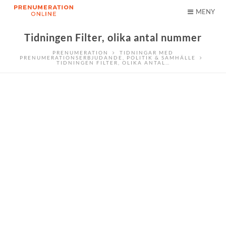
MENY
Tidningen Filter, olika antal nummer
PRENUMERATION
TIDNINGAR MED
PRENUMERATIONSERBJUDANDE
,
POLITIK & SAMHÄLLE
TIDNINGEN FILTER, OLIKA ANTAL…