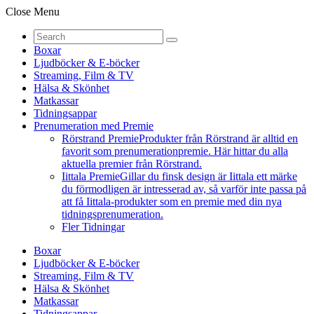
Close Menu
Boxar
Ljudböcker & E-böcker
Streaming, Film & TV
Hälsa & Skönhet
Matkassar
Tidningsappar
Prenumeration med Premie
Rörstrand Premie
Produkter från Rörstrand är alltid en
favorit som prenumerationpremie. Här hittar du alla
aktuella premier från Rörstrand.
Iittala Premie
Gillar du finsk design är Iittala ett märke
du förmodligen är intresserad av, så varför inte passa på
att få Iittala-produkter som en premie med din nya
tidningsprenumeration.
Fler Tidningar
Boxar
Ljudböcker & E-böcker
Streaming, Film & TV
Hälsa & Skönhet
Matkassar
Tidningsappar