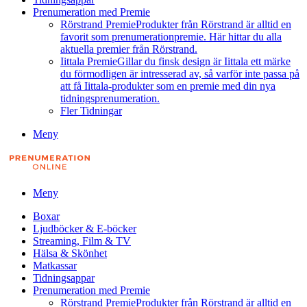
Prenumeration med Premie
Rörstrand Premie
Produkter från Rörstrand är alltid en
favorit som prenumerationpremie. Här hittar du alla
aktuella premier från Rörstrand.
Iittala Premie
Gillar du finsk design är Iittala ett märke
du förmodligen är intresserad av, så varför inte passa på
att få Iittala-produkter som en premie med din nya
tidningsprenumeration.
Fler Tidningar
Meny
Meny
Boxar
Ljudböcker & E-böcker
Streaming, Film & TV
Hälsa & Skönhet
Matkassar
Tidningsappar
Prenumeration med Premie
Rörstrand Premie
Produkter från Rörstrand är alltid en