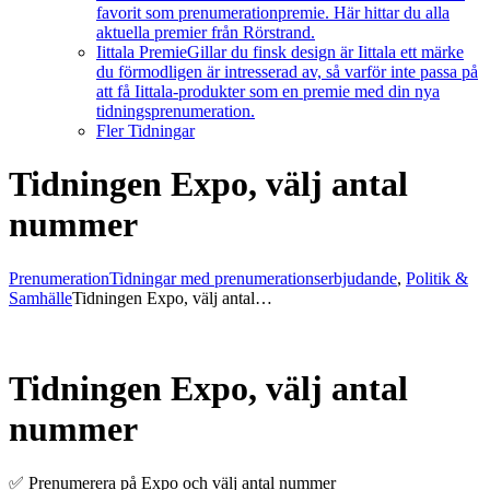
favorit som prenumerationpremie. Här hittar du alla
aktuella premier från Rörstrand.
Iittala Premie
Gillar du finsk design är Iittala ett märke
du förmodligen är intresserad av, så varför inte passa på
att få Iittala-produkter som en premie med din nya
tidningsprenumeration.
Fler Tidningar
Tidningen Expo, välj antal
nummer
Prenumeration
Tidningar med prenumerationserbjudande
,
Politik &
Samhälle
Tidningen Expo, välj antal…
Tidningen Expo, välj antal
nummer
✅ Prenumerera på Expo och välj antal nummer