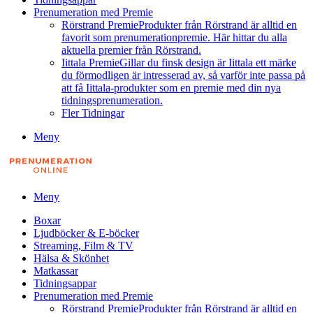
Prenumeration med Premie
Rörstrand Premie
Produkter från Rörstrand är alltid en
favorit som prenumerationpremie. Här hittar du alla
aktuella premier från Rörstrand.
Iittala Premie
Gillar du finsk design är Iittala ett märke
du förmodligen är intresserad av, så varför inte passa på
att få Iittala-produkter som en premie med din nya
tidningsprenumeration.
Fler Tidningar
Meny
Meny
Boxar
Ljudböcker & E-böcker
Streaming, Film & TV
Hälsa & Skönhet
Matkassar
Tidningsappar
Prenumeration med Premie
Rörstrand Premie
Produkter från Rörstrand är alltid en