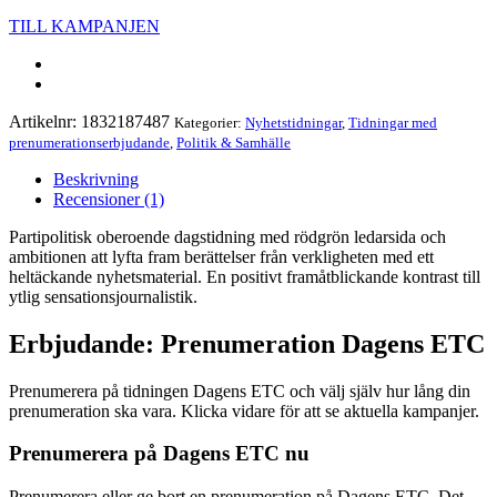
TILL KAMPANJEN
Artikelnr:
1832187487
Kategorier:
Nyhetstidningar
,
Tidningar med
prenumerationserbjudande
,
Politik & Samhälle
Beskrivning
Recensioner (1)
Partipolitisk oberoende dagstidning med rödgrön ledarsida och
ambitionen att lyfta fram berättelser från verkligheten med ett
heltäckande nyhetsmaterial. En positivt framåtblickande kontrast till
ytlig sensationsjournalistik.
Erbjudande: Prenumeration Dagens ETC
Prenumerera på tidningen Dagens ETC och välj själv hur lång din
prenumeration ska vara. Klicka vidare för att se aktuella kampanjer.
Prenumerera på Dagens ETC nu
Prenumerera eller ge bort en prenumeration på Dagens ETC. Det