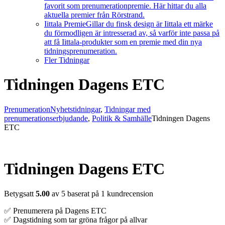
favorit som prenumerationpremie. Här hittar du alla
aktuella premier från Rörstrand.
Iittala Premie
Gillar du finsk design är Iittala ett märke
du förmodligen är intresserad av, så varför inte passa på
att få Iittala-produkter som en premie med din nya
tidningsprenumeration.
Fler Tidningar
Tidningen Dagens ETC
Prenumeration
Nyhetstidningar
,
Tidningar med
prenumerationserbjudande
,
Politik & Samhälle
Tidningen Dagens
ETC
Tidningen Dagens ETC
Betygsatt
5.00
av 5 baserat på
1
kundrecension
✅ Prenumerera på Dagens ETC
✅ Dagstidning som tar gröna frågor på allvar