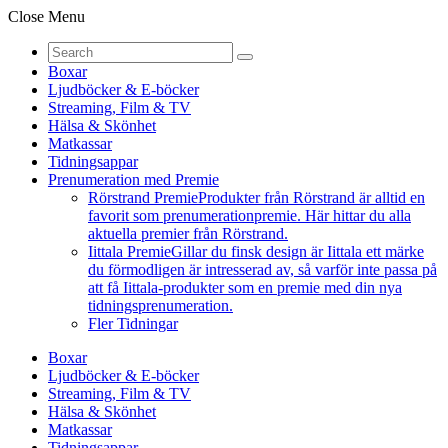
Close Menu
Boxar
Ljudböcker & E-böcker
Streaming, Film & TV
Hälsa & Skönhet
Matkassar
Tidningsappar
Prenumeration med Premie
Rörstrand Premie
Produkter från Rörstrand är alltid en
favorit som prenumerationpremie. Här hittar du alla
aktuella premier från Rörstrand.
Iittala Premie
Gillar du finsk design är Iittala ett märke
du förmodligen är intresserad av, så varför inte passa på
att få Iittala-produkter som en premie med din nya
tidningsprenumeration.
Fler Tidningar
Boxar
Ljudböcker & E-böcker
Streaming, Film & TV
Hälsa & Skönhet
Matkassar
Tidningsappar