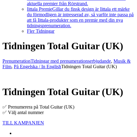
aktuella premier från Rörstrand.
Iittala Premie
Gillar du finsk design är Iittala ett märke
du förmodligen är intresserad av, så varför inte passa på
att få Iittala-produkter som en premie med din nya
tidningsprenumeration.
Fler Tidningar
Tidningen Total Guitar (UK)
Prenumeration
Tidningar med prenumerationserbjudande
,
Musik &
Film
,
På Engelska / In English
Tidningen Total Guitar (UK)
Tidningen Total Guitar (UK)
✅ Prenumerera på Total Guitar (UK)
✅ Välj antal nummer
TILL KAMPANJEN