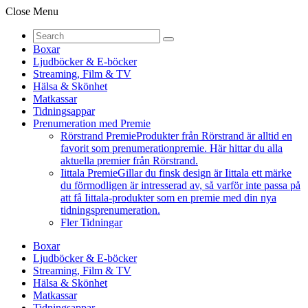
Close Menu
Boxar
Ljudböcker & E-böcker
Streaming, Film & TV
Hälsa & Skönhet
Matkassar
Tidningsappar
Prenumeration med Premie
Rörstrand Premie
Produkter från Rörstrand är alltid en
favorit som prenumerationpremie. Här hittar du alla
aktuella premier från Rörstrand.
Iittala Premie
Gillar du finsk design är Iittala ett märke
du förmodligen är intresserad av, så varför inte passa på
att få Iittala-produkter som en premie med din nya
tidningsprenumeration.
Fler Tidningar
Boxar
Ljudböcker & E-böcker
Streaming, Film & TV
Hälsa & Skönhet
Matkassar
Tidningsappar