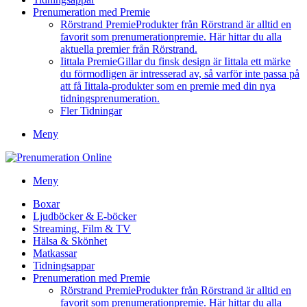
Prenumeration med Premie
Rörstrand Premie
Produkter från Rörstrand är alltid en
favorit som prenumerationpremie. Här hittar du alla
aktuella premier från Rörstrand.
Iittala Premie
Gillar du finsk design är Iittala ett märke
du förmodligen är intresserad av, så varför inte passa på
att få Iittala-produkter som en premie med din nya
tidningsprenumeration.
Fler Tidningar
Meny
Meny
Boxar
Ljudböcker & E-böcker
Streaming, Film & TV
Hälsa & Skönhet
Matkassar
Tidningsappar
Prenumeration med Premie
Rörstrand Premie
Produkter från Rörstrand är alltid en
favorit som prenumerationpremie. Här hittar du alla