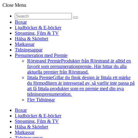
Close Menu
Boxar
Ljudböcker & E-böcker
Streaming, Film & TV
Hälsa & Skönhet
Matkassar
Tidningsappar
Prenumeration med Premie
Rörstrand Premie
Produkter från Rörstrand är alltid en
favorit som prenumerationpremie. Här hittar du alla
aktuella premier från Rörstrand.
Iittala Premie
Gillar du finsk design är Iittala ett märke
du förmodligen är intresserad av, så varför inte passa på
att få Iittala-produkter som en premie med din nya
tidningsprenumeration.
Fler Tidningar
Boxar
Ljudböcker & E-böcker
Streaming, Film & TV
Hälsa & Skönhet
Matkassar
Tidningsappar