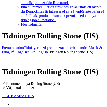
aktuella premier från Rörstrand.
Iittala Premie
Gillar du finsk design är Iittala ett märke
du förmodligen är intresserad av, så varför inte passa på
att få Iittala-produkter som en premie med din nya
tidningsprenumeration.
Fler Tidningar
Tidningen Rolling Stone (US)
Prenumeration
Tidningar med prenumerationserbjudande
,
Musik &
Film
,
På Engelska / In English
Tidningen Rolling Stone (US)
Tidningen Rolling Stone (US)
✅ Prenumerera på Rolling Stone (US)
✅ Välj antal nummer
TILL KAMPANJEN