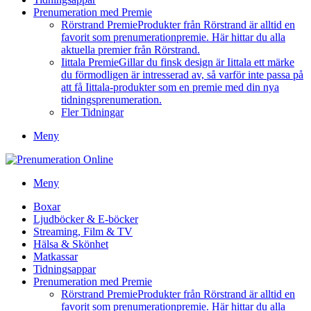
Prenumeration med Premie
Rörstrand Premie
Produkter från Rörstrand är alltid en
favorit som prenumerationpremie. Här hittar du alla
aktuella premier från Rörstrand.
Iittala Premie
Gillar du finsk design är Iittala ett märke
du förmodligen är intresserad av, så varför inte passa på
att få Iittala-produkter som en premie med din nya
tidningsprenumeration.
Fler Tidningar
Meny
Meny
Boxar
Ljudböcker & E-böcker
Streaming, Film & TV
Hälsa & Skönhet
Matkassar
Tidningsappar
Prenumeration med Premie
Rörstrand Premie
Produkter från Rörstrand är alltid en
favorit som prenumerationpremie. Här hittar du alla