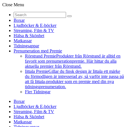
Close Menu
Boxar
Ljudböcker & E-böcker
Streaming, Film & TV
Hälsa & Skönhet
Matkassar
Tidningsappar
Prenumeration med Premie
Rörstrand Premie
Produkter från Rörstrand är alltid en
favorit som prenumerationpremie. Här hittar du alla
aktuella premier från Rörstrand.
Iittala Premie
Gillar du finsk design är Iittala ett märke
du förmodligen är intresserad av, så varför inte passa på
att få Iittala-produkter som en premie med din nya
tidningsprenumeration.
Fler Tidningar
Boxar
Ljudböcker & E-böcker
Streaming, Film & TV
Hälsa & Skönhet
Matkassar
Tidningsappar