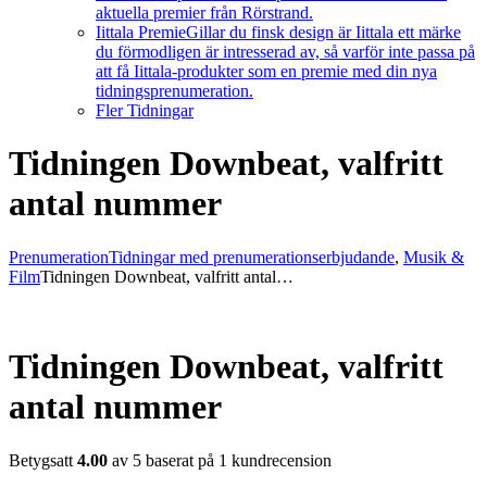
aktuella premier från Rörstrand.
Iittala Premie
Gillar du finsk design är Iittala ett märke
du förmodligen är intresserad av, så varför inte passa på
att få Iittala-produkter som en premie med din nya
tidningsprenumeration.
Fler Tidningar
Tidningen Downbeat, valfritt
antal nummer
Prenumeration
Tidningar med prenumerationserbjudande
,
Musik &
Film
Tidningen Downbeat, valfritt antal…
Tidningen Downbeat, valfritt
antal nummer
Betygsatt
4.00
av 5 baserat på
1
kundrecension