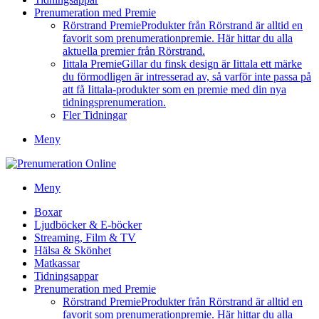
Prenumeration med Premie
Rörstrand Premie
Produkter från Rörstrand är alltid en
favorit som prenumerationpremie. Här hittar du alla
aktuella premier från Rörstrand.
Iittala Premie
Gillar du finsk design är Iittala ett märke
du förmodligen är intresserad av, så varför inte passa på
att få Iittala-produkter som en premie med din nya
tidningsprenumeration.
Fler Tidningar
Meny
Meny
Boxar
Ljudböcker & E-böcker
Streaming, Film & TV
Hälsa & Skönhet
Matkassar
Tidningsappar
Prenumeration med Premie
Rörstrand Premie
Produkter från Rörstrand är alltid en
favorit som prenumerationpremie. Här hittar du alla