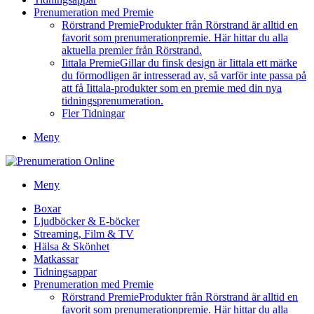
Prenumeration med Premie
Rörstrand Premie
Produkter från Rörstrand är alltid en
favorit som prenumerationpremie. Här hittar du alla
aktuella premier från Rörstrand.
Iittala Premie
Gillar du finsk design är Iittala ett märke
du förmodligen är intresserad av, så varför inte passa på
att få Iittala-produkter som en premie med din nya
tidningsprenumeration.
Fler Tidningar
Meny
Meny
Boxar
Ljudböcker & E-böcker
Streaming, Film & TV
Hälsa & Skönhet
Matkassar
Tidningsappar
Prenumeration med Premie
Rörstrand Premie
Produkter från Rörstrand är alltid en
favorit som prenumerationpremie. Här hittar du alla