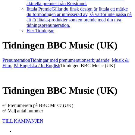
aktuella premier från Rörstrand.
Iittala Premie
Gillar du finsk design är Iittala ett märke
du förmodligen är intresserad av, så varför inte passa på
att få Iittala-produkter som en premie med din nya
tidningsprenumeration.
Fler Tidningar
Tidningen BBC Music (UK)
Prenumeration
Tidningar med prenumerationserbjudande
,
Musik &
Film
,
På Engelska / In English
Tidningen BBC Music (UK)
Tidningen BBC Music (UK)
✅ Prenumerera på BBC Music (UK)
✅ Välj antal nummer
TILL KAMPANJEN