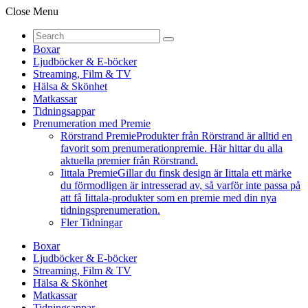
Close Menu
Boxar
Ljudböcker & E-böcker
Streaming, Film & TV
Hälsa & Skönhet
Matkassar
Tidningsappar
Prenumeration med Premie
Rörstrand Premie
Produkter från Rörstrand är alltid en
favorit som prenumerationpremie. Här hittar du alla
aktuella premier från Rörstrand.
Iittala Premie
Gillar du finsk design är Iittala ett märke
du förmodligen är intresserad av, så varför inte passa på
att få Iittala-produkter som en premie med din nya
tidningsprenumeration.
Fler Tidningar
Boxar
Ljudböcker & E-böcker
Streaming, Film & TV
Hälsa & Skönhet
Matkassar
Tidningsappar