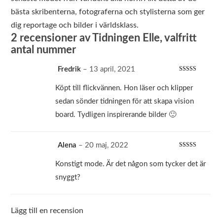
bästa skribenterna, fotograferna och stylisterna som ger
dig reportage och bilder i världsklass.
2 recensioner av
Tidningen Elle, valfritt
antal nummer
Fredrik
–
13 april, 2021
Betygsatt
5
av 5
Köpt till flickvännen. Hon läser och klipper
sedan sönder tidningen för att skapa vision
board. Tydligen inspirerande bilder 🙂
Alena
–
20 maj, 2022
Betygsatt
3
av 5
Konstigt mode. Är det någon som tycker det är
snyggt?
Lägg till en recension