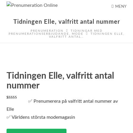
MENY
Tidningen Elle, valfritt antal nummer
PRENUMERATION
TIDNINGAR MED
PRENUMERATIONSERBJUDANDE
,
MODE
TIDNINGEN ELLE,
VALFRITT ANTAL…
Tidningen Elle, valfritt antal
nummer
✅ Prenumerera på valfritt antal nummer av
Betygsatt
2
4.00
av 5
Elle
baserat på
kundrecensioner
✅ Världens största modemagasin