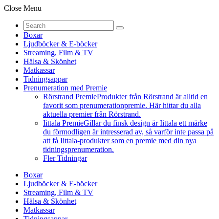
Close Menu
Boxar
Ljudböcker & E-böcker
Streaming, Film & TV
Hälsa & Skönhet
Matkassar
Tidningsappar
Prenumeration med Premie
Rörstrand Premie
Produkter från Rörstrand är alltid en
favorit som prenumerationpremie. Här hittar du alla
aktuella premier från Rörstrand.
Iittala Premie
Gillar du finsk design är Iittala ett märke
du förmodligen är intresserad av, så varför inte passa på
att få Iittala-produkter som en premie med din nya
tidningsprenumeration.
Fler Tidningar
Boxar
Ljudböcker & E-böcker
Streaming, Film & TV
Hälsa & Skönhet
Matkassar
Tidningsappar