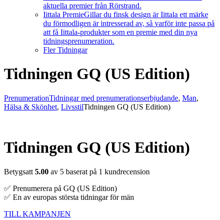
aktuella premier från Rörstrand.
Iittala Premie
Gillar du finsk design är Iittala ett märke
du förmodligen är intresserad av, så varför inte passa på
att få Iittala-produkter som en premie med din nya
tidningsprenumeration.
Fler Tidningar
Tidningen GQ (US Edition)
Prenumeration
Tidningar med prenumerationserbjudande
,
Man
,
Hälsa & Skönhet
,
Livsstil
Tidningen GQ (US Edition)
Tidningen GQ (US Edition)
Betygsatt
5.00
av 5 baserat på
1
kundrecension
✅ Prenumerera på GQ (US Edition)
✅ En av europas största tidningar för män
TILL KAMPANJEN