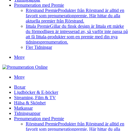
Prenumeration med Premie
Rörstrand Premie
Produkter från Rörstrand är alltid en
favorit som prenumerationpremie. Här hittar du alla
aktuella premier från Rörstrand.
Iittala Premie
Gillar du finsk design är Iittala ett märke
du förmodligen är intresserad av, så varför inte passa på
att få Iittala-produkter som en premie med din nya
tidningsprenumeration.
Fler Tidningar
Meny
Meny
Boxar
Ljudböcker & E-böcker
Streaming, Film & TV
Hälsa & Skönhet
Matkassar
Tidningsappar
Prenumeration med Premie
Rörstrand Premie
Produkter från Rörstrand är alltid en
favorit som prenumerationpremie. Här hittar du alla