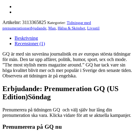
Artikelnr:
3113365825
Kategorier:
Tidningar med
prenumerationserbjudande
,
Man
,
Hälsa & Skönhet
,
Livsstil
Beskrivning
Recensioner (1)
GQ är med sin suveräna journalistik en av europas största tidningar
för män. Den tar upp affärer, politik, humor, sport, sex och mode.
”The most stylish mens magazine around.” GQ har tack vare sin
höga kvalitet blivit mer och mer populär i Sverige den senaste tiden.
Observera att tidningen är på engelska.
Erbjudande: Prenumeration GQ (US
Edition)Söndag
Prenumerera på tidningen GQ och välj själv hur lång din
prenumeration ska vara. Klicka vidare för att se aktuella kampanjer.
Prenumerera på GQ nu