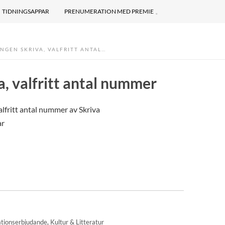
TIDNINGSAPPAR
PRENUMERATION MED PREMIE
NGEN SKRIVA, VALFRITT ANTAL…
a, valfritt antal nummer
lfritt antal nummer av Skriva
ar
tionserbjudande
,
Kultur & Litteratur