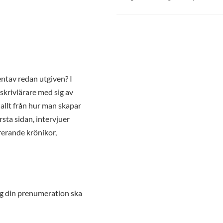
ntav redan utgiven? I
 skrivlärare med sig av
 allt från hur man skapar
rsta sidan, intervjuer
irerande krönikor,
ng din prenumeration ska