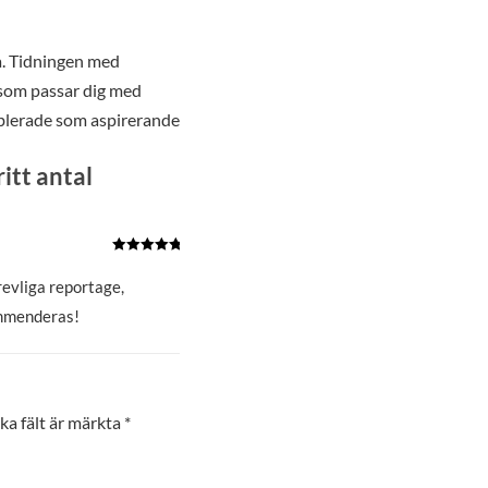
a. Tidningen med
h som passar dig med
blerade som aspirerande
itt antal
Betygsatt
5
av 5
revliga reportage,
ommenderas!
ka fält är märkta
*