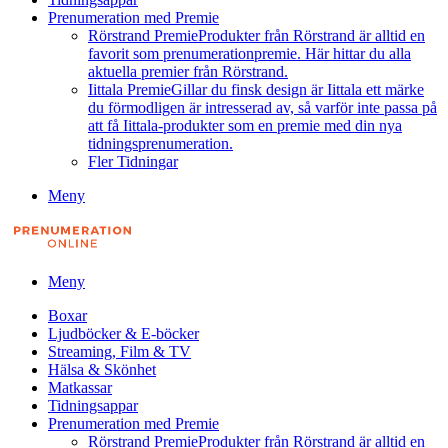
Prenumeration med Premie
Rörstrand Premie
Produkter från Rörstrand är alltid en
favorit som prenumerationpremie. Här hittar du alla
aktuella premier från Rörstrand.
Iittala Premie
Gillar du finsk design är Iittala ett märke
du förmodligen är intresserad av, så varför inte passa på
att få Iittala-produkter som en premie med din nya
tidningsprenumeration.
Fler Tidningar
Meny
Meny
Boxar
Ljudböcker & E-böcker
Streaming, Film & TV
Hälsa & Skönhet
Matkassar
Tidningsappar
Prenumeration med Premie
Rörstrand Premie
Produkter från Rörstrand är alltid en