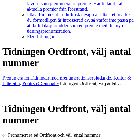
favorit som prenumerationpremie. Här hittar du alla
aktuella premier från Rörstrand.
Iittala Premie
Gillar du finsk design är Iittala ett märke
du förmodligen är intresserad av, så varför inte passa på
att få Iittala-produkter som en premie med din nya
tidningsprenumeration.
Fler Tidningar
Tidningen Ordfront, välj antal
nummer
Prenumeration
Tidningar med prenumerationserbjudande
,
Kultur &
Litteratur
,
Politik & Samhälle
Tidningen Ordfront, välj antal…
Tidningen Ordfront, välj antal
nummer
✅ Prenumerera på Ordfront och välj antal nummer