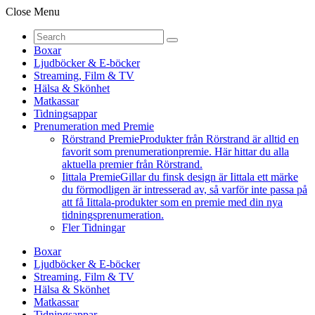
Close Menu
Boxar
Ljudböcker & E-böcker
Streaming, Film & TV
Hälsa & Skönhet
Matkassar
Tidningsappar
Prenumeration med Premie
Rörstrand Premie
Produkter från Rörstrand är alltid en
favorit som prenumerationpremie. Här hittar du alla
aktuella premier från Rörstrand.
Iittala Premie
Gillar du finsk design är Iittala ett märke
du förmodligen är intresserad av, så varför inte passa på
att få Iittala-produkter som en premie med din nya
tidningsprenumeration.
Fler Tidningar
Boxar
Ljudböcker & E-böcker
Streaming, Film & TV
Hälsa & Skönhet
Matkassar
Tidningsappar