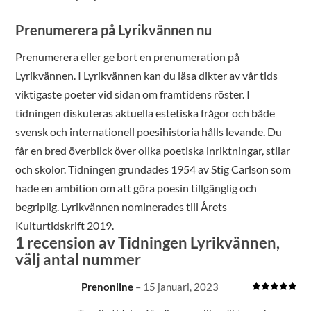
Prenumerera på Lyrikvännen nu
Prenumerera eller ge bort en prenumeration på
Lyrikvännen. I Lyrikvännen kan du läsa dikter av vår tids
viktigaste poeter vid sidan om framtidens röster. I
tidningen diskuteras aktuella estetiska frågor och både
svensk och internationell poesihistoria hålls levande. Du
får en bred överblick över olika poetiska inriktningar, stilar
och skolor. Tidningen grundades 1954 av Stig Carlson som
hade en ambition om att göra poesin tillgänglig och
begriplig. Lyrikvännen nominerades till Årets
Kulturtidskrift 2019.
1 recension av
Tidningen Lyrikvännen,
välj antal nummer
Prenonline
–
15 januari, 2023
Betygsatt
5
av 5