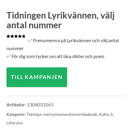
Tidningen Lyrikvännen, välj
antal nummer
✅ Prenumerera på Lyrikvännen och välj antal
Betygsatt
1
5.00
av 5
nummer
baserat på
kundrecension
✅ För dig som tycker om att läsa dikter och poesi
TILL KAMPANJEN
Artikelnr:
1304033263
Kategorier:
Tidningar med prenumerationserbjudande
,
Kultur &
Litteratur