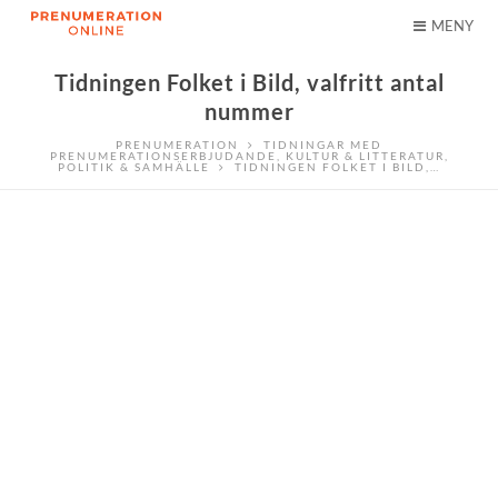
MENY
Tidningen Folket i Bild, valfritt antal
nummer
PRENUMERATION
TIDNINGAR MED
PRENUMERATIONSERBJUDANDE
,
KULTUR & LITTERATUR
,
POLITIK & SAMHÄLLE
TIDNINGEN FOLKET I BILD,…