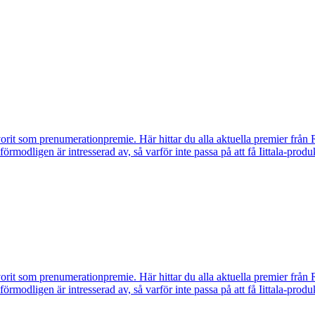
vorit som prenumerationpremie. Här hittar du alla aktuella premier från 
u förmodligen är intresserad av, så varför inte passa på att få Iittala-p
vorit som prenumerationpremie. Här hittar du alla aktuella premier från 
u förmodligen är intresserad av, så varför inte passa på att få Iittala-p