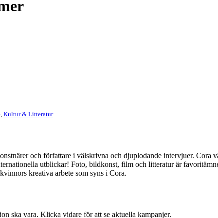
mmer
e
,
Kultur & Litteratur
a konstnärer och författare i välskrivna och djuplodande intervjuer. Cora
ernationella utblickar! Foto, bildkonst, film och litteratur är favoritäm
kvinnors kreativa arbete som syns i Cora.
n ska vara. Klicka vidare för att se aktuella kampanjer.