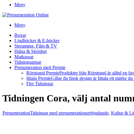
Meny
Meny
Boxar
Ljudböcker & E-böcker
Streaming, Film & TV
Hälsa & Skönhet
Matkassar
Tidningsappar
Prenumeration med Premie
Rörstrand Premie
Produkter från Rörstrand är alltid en fa
Iittala Premie
Gillar du finsk design är Iittala ett märke d
Fler Tidningar
Tidningen Cora, välj antal nu
Prenumeration
Tidningar med prenumerationserbjudande
,
Kultur & Lit