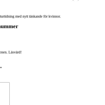
turtidning med nytt tänkande för kvinnor.
l nummer
cenen. Läsvärd!
*