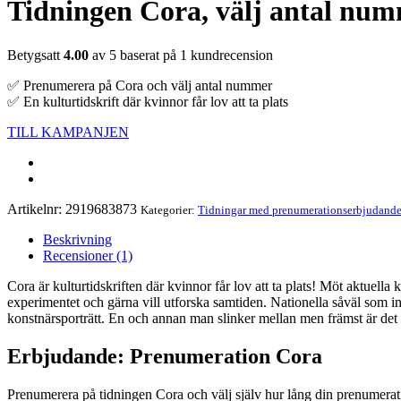
Tidningen Cora, välj antal nu
Betygsatt
4.00
av 5 baserat på
1
kundrecension
✅ Prenumerera på Cora och välj antal nummer
✅ En kulturtidskrift där kvinnor får lov att ta plats
TILL KAMPANJEN
Artikelnr:
2919683873
Kategorier:
Tidningar med prenumerationserbjudand
Beskrivning
Recensioner (1)
Cora är kulturtidskriften där kvinnor får lov att ta plats! Möt aktuell
experimentet och gärna vill utforska samtiden. Nationella såväl som int
konstnärsporträtt. En och annan man slinker mellan men främst är det 
Erbjudande: Prenumeration Cora
Prenumerera på tidningen Cora och välj själv hur lång din prenumeratio