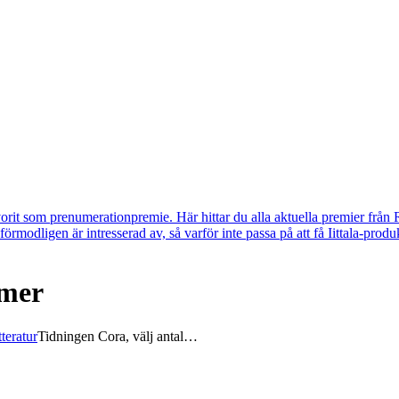
vorit som prenumerationpremie. Här hittar du alla aktuella premier från 
u förmodligen är intresserad av, så varför inte passa på att få Iittala-p
mmer
teratur
Tidningen Cora, välj antal…