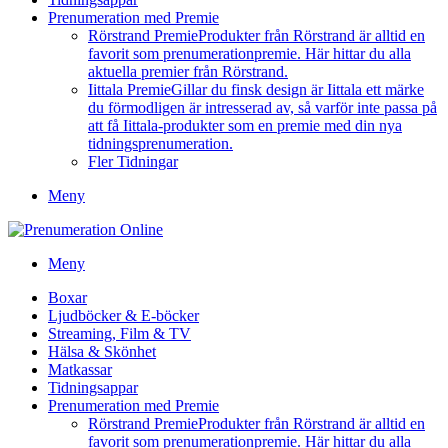
Prenumeration med Premie
Rörstrand Premie
Produkter från Rörstrand är alltid en
favorit som prenumerationpremie. Här hittar du alla
aktuella premier från Rörstrand.
Iittala Premie
Gillar du finsk design är Iittala ett märke
du förmodligen är intresserad av, så varför inte passa på
att få Iittala-produkter som en premie med din nya
tidningsprenumeration.
Fler Tidningar
Meny
Meny
Boxar
Ljudböcker & E-böcker
Streaming, Film & TV
Hälsa & Skönhet
Matkassar
Tidningsappar
Prenumeration med Premie
Rörstrand Premie
Produkter från Rörstrand är alltid en
favorit som prenumerationpremie. Här hittar du alla