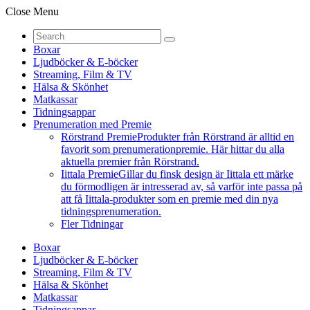
Close Menu
Boxar
Ljudböcker & E-böcker
Streaming, Film & TV
Hälsa & Skönhet
Matkassar
Tidningsappar
Prenumeration med Premie
Rörstrand Premie
Produkter från Rörstrand är alltid en
favorit som prenumerationpremie. Här hittar du alla
aktuella premier från Rörstrand.
Iittala Premie
Gillar du finsk design är Iittala ett märke
du förmodligen är intresserad av, så varför inte passa på
att få Iittala-produkter som en premie med din nya
tidningsprenumeration.
Fler Tidningar
Boxar
Ljudböcker & E-böcker
Streaming, Film & TV
Hälsa & Skönhet
Matkassar
Tidningsappar