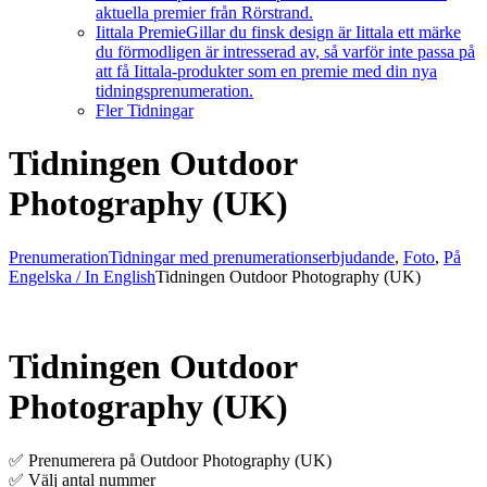
aktuella premier från Rörstrand.
Iittala Premie
Gillar du finsk design är Iittala ett märke
du förmodligen är intresserad av, så varför inte passa på
att få Iittala-produkter som en premie med din nya
tidningsprenumeration.
Fler Tidningar
Tidningen Outdoor
Photography (UK)
Prenumeration
Tidningar med prenumerationserbjudande
,
Foto
,
På
Engelska / In English
Tidningen Outdoor Photography (UK)
Tidningen Outdoor
Photography (UK)
✅ Prenumerera på Outdoor Photography (UK)
✅ Välj antal nummer