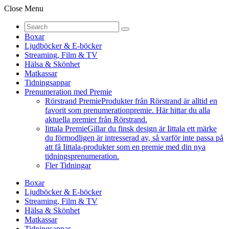
Close Menu
Boxar
Ljudböcker & E-böcker
Streaming, Film & TV
Hälsa & Skönhet
Matkassar
Tidningsappar
Prenumeration med Premie
Rörstrand Premie
Produkter från Rörstrand är alltid en
favorit som prenumerationpremie. Här hittar du alla
aktuella premier från Rörstrand.
Iittala Premie
Gillar du finsk design är Iittala ett märke
du förmodligen är intresserad av, så varför inte passa på
att få Iittala-produkter som en premie med din nya
tidningsprenumeration.
Fler Tidningar
Boxar
Ljudböcker & E-böcker
Streaming, Film & TV
Hälsa & Skönhet
Matkassar
Tidningsappar