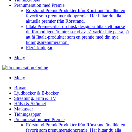
Prenumeration med Premie
Rörstrand Premie
Produkter från Rörstrand är alltid en
favorit som prenumerationpremie. Här hittar du alla
aktuella premier från Rörstrand.
Iittala Premie
Gillar du finsk design är Iittala ett märke
du förmodligen är intresserad av, så varför inte passa på
att få Iittala-produkter som en premie med din nya
tidningsprenumeration.
Fler Tidningar
Meny
Meny
Boxar
Ljudböcker & E-böcker
Streaming, Film & TV
Hälsa & Skönhet
Matkassar
Tidningsappar
Prenumeration med Premie
Rörstrand Premie
Produkter från Rörstrand är alltid en
favorit som prenumerationpremie. Här hittar du alla