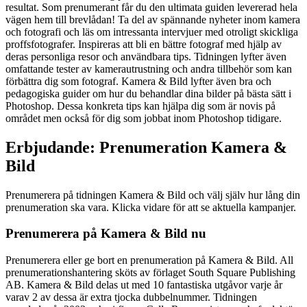
resultat. Som prenumerant får du den ultimata guiden levererad hela
vägen hem till brevlådan! Ta del av spännande nyheter inom kamera
och fotografi och läs om intressanta intervjuer med otroligt skickliga
proffsfotografer. Inspireras att bli en bättre fotograf med hjälp av
deras personliga resor och användbara tips. Tidningen lyfter även
omfattande tester av kamerautrustning och andra tillbehör som kan
förbättra dig som fotograf. Kamera & Bild lyfter även bra och
pedagogiska guider om hur du behandlar dina bilder på bästa sätt i
Photoshop. Dessa konkreta tips kan hjälpa dig som är novis på
området men också för dig som jobbat inom Photoshop tidigare.
Erbjudande: Prenumeration Kamera &
Bild
Prenumerera på tidningen Kamera & Bild och välj själv hur lång din
prenumeration ska vara. Klicka vidare för att se aktuella kampanjer.
Prenumerera på Kamera & Bild nu
Prenumerera eller ge bort en prenumeration på Kamera & Bild. All
prenumerationshantering sköts av förlaget South Square Publishing
AB. Kamera & Bild delas ut med 10 fantastiska utgåvor varje år
varav 2 av dessa är extra tjocka dubbelnummer. Tidningen