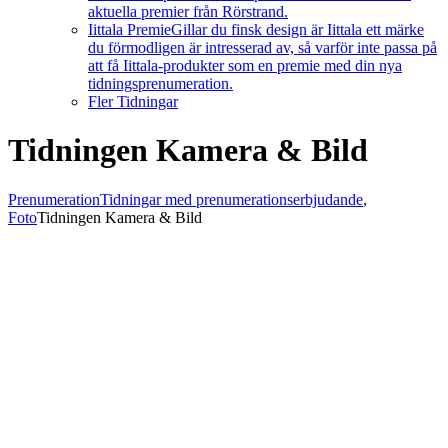
aktuella premier från Rörstrand.
Iittala Premie
Gillar du finsk design är Iittala ett märke
du förmodligen är intresserad av, så varför inte passa på
att få Iittala-produkter som en premie med din nya
tidningsprenumeration.
Fler Tidningar
Tidningen Kamera & Bild
Prenumeration
Tidningar med prenumerationserbjudande
,
Foto
Tidningen Kamera & Bild