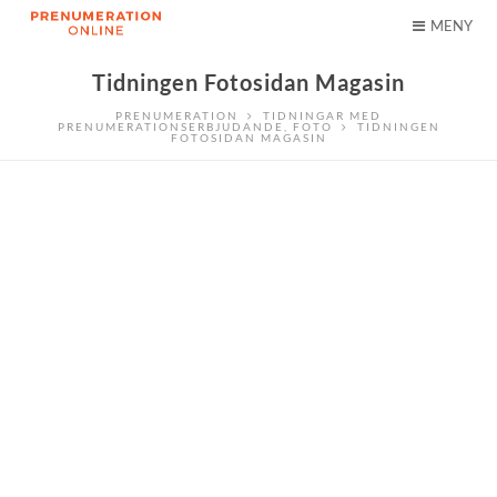
MENY
Tidningen Fotosidan Magasin
PRENUMERATION
TIDNINGAR MED
PRENUMERATIONSERBJUDANDE
,
FOTO
TIDNINGEN
FOTOSIDAN MAGASIN