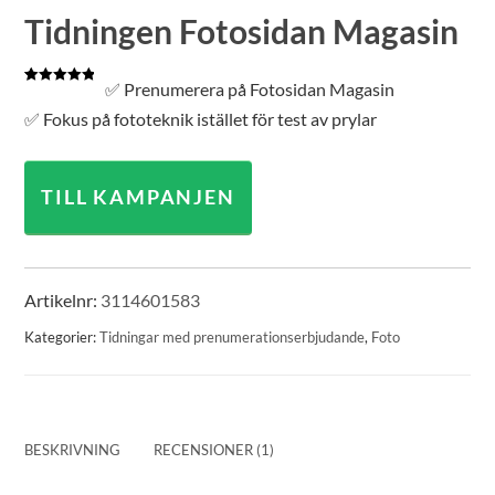
Tidningen Fotosidan Magasin
✅ Prenumerera på Fotosidan Magasin
Betygsatt
1
5.00
av 5
✅ Fokus på fototeknik istället för test av prylar
baserat på
kundrecension
TILL KAMPANJEN
Artikelnr:
3114601583
Kategorier:
Tidningar med prenumerationserbjudande
,
Foto
BESKRIVNING
RECENSIONER (1)