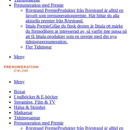
Prenumeration med Premie
Rörstrand Premie
Produkter från Rörstrand är alltid en
favorit som prenumerationpremie. Här hittar du alla
aktuella premier från Rörstrand.
Iittala Premie
Gillar du finsk design är Iittala ett märke
du förmodligen är intresserad av, så varför inte passa på
att få Iittala-produkter som en premie med din nya
tidningsprenumeration.
Fler Tidningar
Meny
Meny
Boxar
Ljudböcker & E-böcker
Streaming, Film & TV
Hälsa & Skönhet
Matkassar
Tidningsappar
Prenumeration med Premie
Rörstrand Premie
Produkter från Rörstrand är alltid en