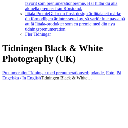
favorit som prenumerationpremie. Här hittar du alla
aktuella premier från Rörstrand.
Iittala Premie
Gillar du finsk design är Iittala ett märke
du förmodligen är intresserad av, så varför inte passa på
att få Iittala-produkter som en premie med din nya
tidningsprenumeration.
Fler Tidningar
Tidningen Black & White
Photography (UK)
Prenumeration
Tidningar med prenumerationserbjudande
,
Foto
,
På
Engelska / In English
Tidningen Black & White…