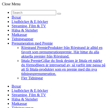
Close Menu
Boxar
Ljudböcker & E-böcker
Streaming, Film & TV
Hälsa & Skönhet
Matkassar
Tidningsappar
Prenumeration med Premie
Rörstrand Premie
Produkter från Rörstrand är alltid en
favorit som prenumerationpremie. Här hittar du alla
aktuella premier från Rörstrand.
Iittala Premie
Gillar du finsk design är Iittala ett märke
du förmodligen är intresserad av, så varför inte passa på
att få Iittala-produkter som en premie med din nya
tidningsprenumeration.
Fler Tidningar
Boxar
Ljudböcker & E-böcker
Streaming, Film & TV
Hälsa & Skönhet
Matkassar
Tidningsappar