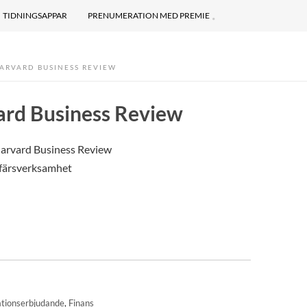
TIDNINGSAPPAR
PRENUMERATION MED PREMIE
ARVARD BUSINESS REVIEW
ard Business Review
arvard Business Review
ffärsverksamhet
tionserbjudande
,
Finans