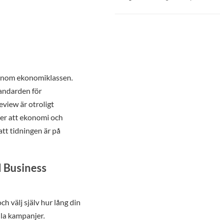
 inom ekonomiklassen.
tandarden för
eview är otroligt
ker att ekonomi och
tt tidningen är på
 Business
 välj själv hur lång din
lla kampanjer.