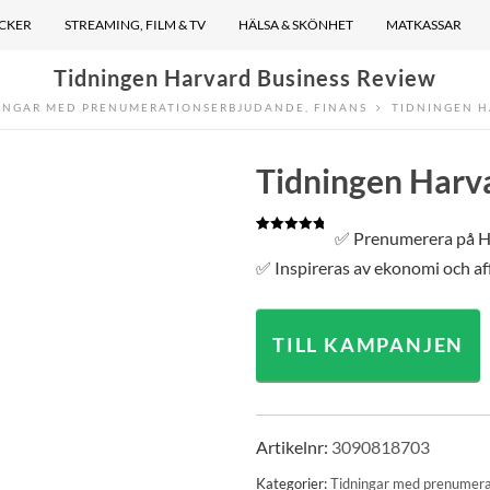
ÖCKER
STREAMING, FILM & TV
HÄLSA & SKÖNHET
MATKASSAR
Tidningen Harvard Business Review
INGAR MED PRENUMERATIONSERBJUDANDE
,
FINANS
TIDNINGEN H
Tidningen Harv
✅ Prenumerera på H
Betygsatt
1
5.00
av 5
✅ Inspireras av ekonomi och a
baserat på
kundrecension
TILL KAMPANJEN
Artikelnr:
3090818703
Kategorier:
Tidningar med prenumera