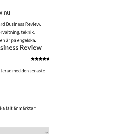
w nu
ard Business Review.
rvaltning, teknik,
en är på engelska.
siness Review
Betygsatt
5
av 5
daterad med den senaste
ka fält är märkta
*