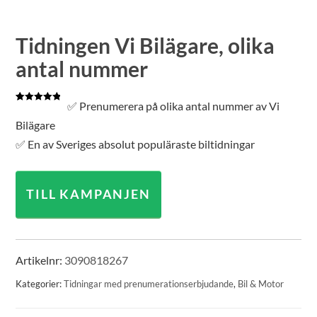
Tidningen Vi Bilägare, olika
antal nummer
✅ Prenumerera på olika antal nummer av Vi
Betygsatt
1
5.00
av 5
Bilägare
baserat på
kundrecension
✅ En av Sveriges absolut populäraste biltidningar
TILL KAMPANJEN
Artikelnr:
3090818267
Kategorier:
Tidningar med prenumerationserbjudande
,
Bil & Motor