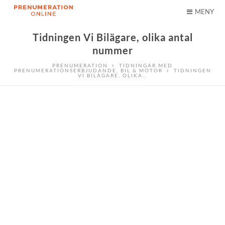
MENY
Tidningen Vi Bilägare, olika antal
nummer
PRENUMERATION
TIDNINGAR MED
PRENUMERATIONSERBJUDANDE
,
BIL & MOTOR
TIDNINGEN
VI BILÄGARE, OLIKA…