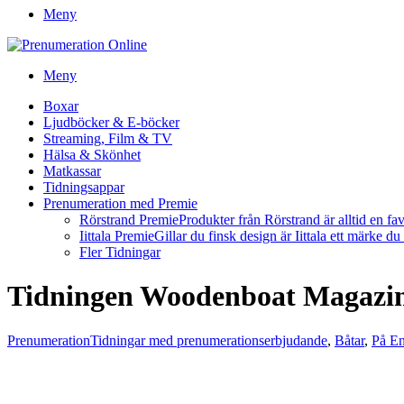
Meny
Meny
Boxar
Ljudböcker & E-böcker
Streaming, Film & TV
Hälsa & Skönhet
Matkassar
Tidningsappar
Prenumeration med Premie
Rörstrand Premie
Produkter från Rörstrand är alltid en fa
Iittala Premie
Gillar du finsk design är Iittala ett märke d
Fler Tidningar
Tidningen Woodenboat Magazin
Prenumeration
Tidningar med prenumerationserbjudande
,
Båtar
,
På En