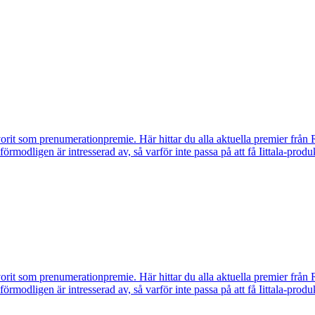
vorit som prenumerationpremie. Här hittar du alla aktuella premier från 
u förmodligen är intresserad av, så varför inte passa på att få Iittala-p
vorit som prenumerationpremie. Här hittar du alla aktuella premier från 
u förmodligen är intresserad av, så varför inte passa på att få Iittala-p