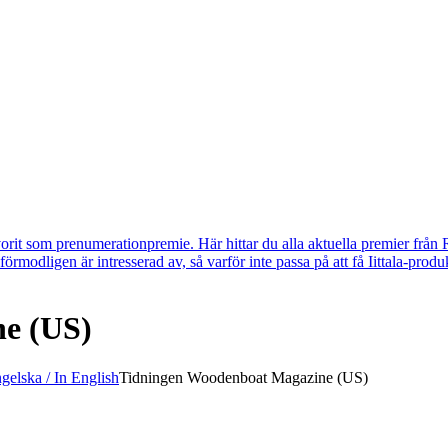
vorit som prenumerationpremie. Här hittar du alla aktuella premier från 
u förmodligen är intresserad av, så varför inte passa på att få Iittala-p
e (US)
gelska / In English
Tidningen Woodenboat Magazine (US)