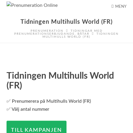
MENY
Tidningen Multihulls World (FR)
PRENUMERATION
TIDNINGAR MED
PRENUMERATIONSERBJUDANDE
,
BÅTAR
TIDNINGEN
MULTIHULLS WORLD (FR)
Tidningen Multihulls World
(FR)
✅ Prenumerera på Multihulls World (FR)
✅ Välj antal nummer
TILL KAMPANJEN