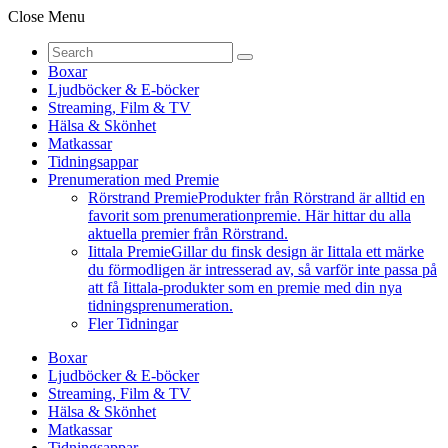
Close Menu
Boxar
Ljudböcker & E-böcker
Streaming, Film & TV
Hälsa & Skönhet
Matkassar
Tidningsappar
Prenumeration med Premie
Rörstrand Premie
Produkter från Rörstrand är alltid en
favorit som prenumerationpremie. Här hittar du alla
aktuella premier från Rörstrand.
Iittala Premie
Gillar du finsk design är Iittala ett märke
du förmodligen är intresserad av, så varför inte passa på
att få Iittala-produkter som en premie med din nya
tidningsprenumeration.
Fler Tidningar
Boxar
Ljudböcker & E-böcker
Streaming, Film & TV
Hälsa & Skönhet
Matkassar
Tidningsappar