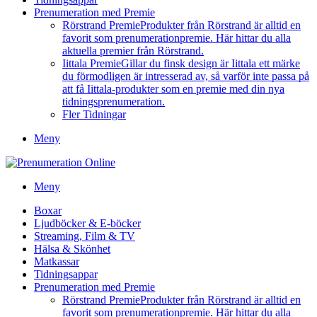
Prenumeration med Premie
Rörstrand Premie
Produkter från Rörstrand är alltid en
favorit som prenumerationpremie. Här hittar du alla
aktuella premier från Rörstrand.
Iittala Premie
Gillar du finsk design är Iittala ett märke
du förmodligen är intresserad av, så varför inte passa på
att få Iittala-produkter som en premie med din nya
tidningsprenumeration.
Fler Tidningar
Meny
Meny
Boxar
Ljudböcker & E-böcker
Streaming, Film & TV
Hälsa & Skönhet
Matkassar
Tidningsappar
Prenumeration med Premie
Rörstrand Premie
Produkter från Rörstrand är alltid en
favorit som prenumerationpremie. Här hittar du alla