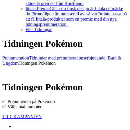
aktuella premier från Rörstrand.
Iittala Premie
Gillar du finsk design är Iittala ett märke
du förmodligen är intresserad av, så varför inte passa på
att få Iittala-produkter som en premie med din nya
tidningsprenumeration.
Fler Tidningar
Tidningen Pokémon
Prenumeration
Tidningar med prenumerationserbjudande
,
Barn &
Ungdom
Tidningen Pokémon
Tidningen Pokémon
✅ Prenumerera på Pokémon
✅ Välj antal nummer
TILL KAMPANJEN